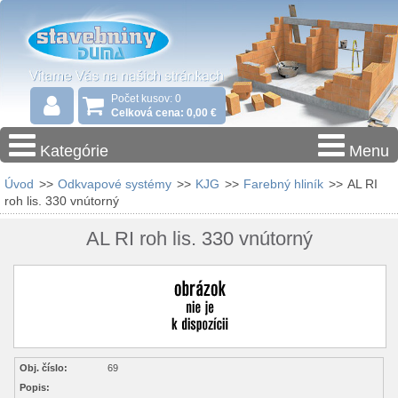
Počet kusov: 0
Celková cena: 0,00 €
Kategórie
Menu
Úvod
>>
Odkvapové systémy
>>
KJG
>>
Farebný hliník
>>
AL RI
roh lis. 330 vnútorný
AL RI roh lis. 330 vnútorný
Obj. číslo:
69
Popis: