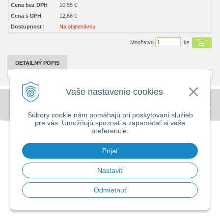
Cena bez DPH
10,55 €
Cena s DPH
12,66 €
Dostupnosť:
Na objednávku
Množstvo
ks
DETAILNÝ POPIS
Vaše nastavenie cookies
© 2026 Stavebniny - DUMA •
tvorba eshopu cez UNIobchod
,
webhosting
spoločnosti
WEBYGROUP
Súbory cookie nám pomáhajú pri poskytovaní služieb
pre vás. Umožňujú spoznať a zapamätať si vaše
preferencie.
Prijať
Nastaviť
Odmietnuť