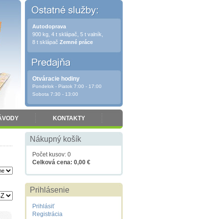
Autodoprava
900 kg, 4 t sklápač, 5 t valník,
8 t sklápač
Zemné práce
Otváracie hodiny
Pondelok - Piatok 7:00 - 17:00
Sobota 7:30 - 13:00
ÁVODY
KONTAKTY
Nákupný košík
Počet kusov: 0
Celková cena: 0,00 €
Prihlásenie
Prihlásiť
Registrácia