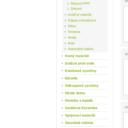
c
Plastové PPR
Zinkové
Izolačný materiál
Odpad a kanalizácia
Sifóny
Tesnenia
Ventily
Voda
Vodovodné batérie
c
Hutný materiál
Izolácie proti vode
Komínové systémy
Náradie
Odkvapové systémy
Okolie domu
Omietky a lepidlá
c
Sanitárna Keramika
Spojovací materiál
Stavebná chémia