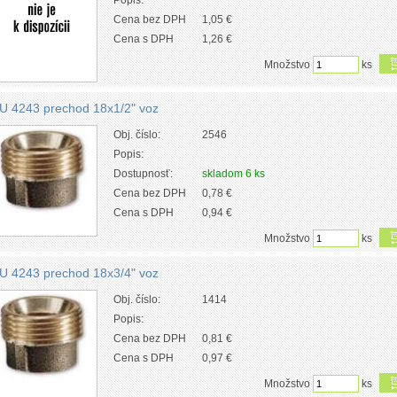
Popis:
Cena bez DPH
1,05 €
Cena s DPH
1,26 €
Množstvo
ks
U 4243 prechod 18x1/2" voz
Obj. číslo:
2546
Popis:
Dostupnosť:
skladom 6 ks
Cena bez DPH
0,78 €
Cena s DPH
0,94 €
Množstvo
ks
U 4243 prechod 18x3/4" voz
Obj. číslo:
1414
Popis:
Cena bez DPH
0,81 €
Cena s DPH
0,97 €
Množstvo
ks