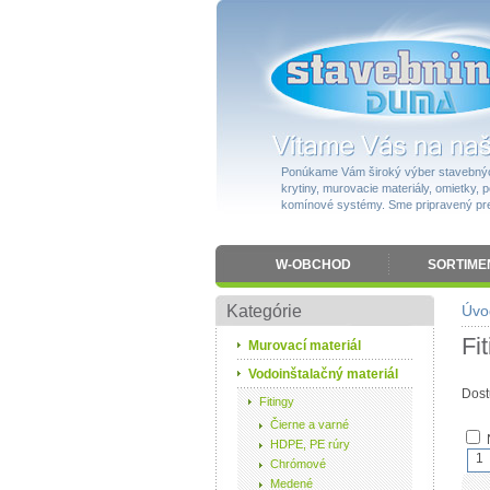
Ponúkame Vám široký výber stavebnýc
krytiny, murovacie materiály, omietky, po
komínové systémy. Sme pripravený pres
W-OBCHOD
SORTIME
Kategórie
Úvo
Fi
Murovací materiál
Vodoinštalačný materiál
Dost
Fitingy
Čierne a varné
HDPE, PE rúry
1
Chrómové
Medené