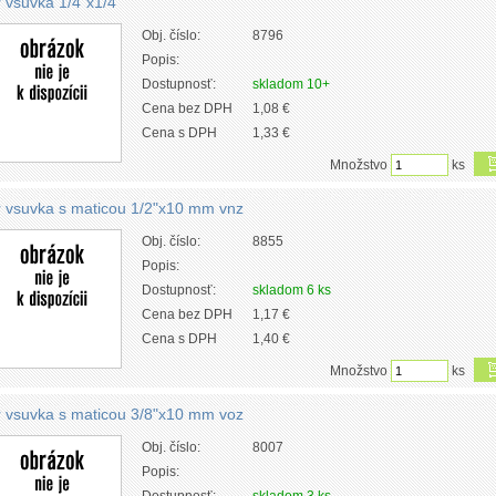
r vsuvka 1/4"x1/4"
Obj. číslo:
8796
Popis:
Dostupnosť:
skladom 10+
Cena bez DPH
1,08 €
Cena s DPH
1,33 €
Množstvo
ks
r vsuvka s maticou 1/2"x10 mm vnz
Obj. číslo:
8855
Popis:
Dostupnosť:
skladom 6 ks
Cena bez DPH
1,17 €
Cena s DPH
1,40 €
Množstvo
ks
r vsuvka s maticou 3/8"x10 mm voz
Obj. číslo:
8007
Popis: