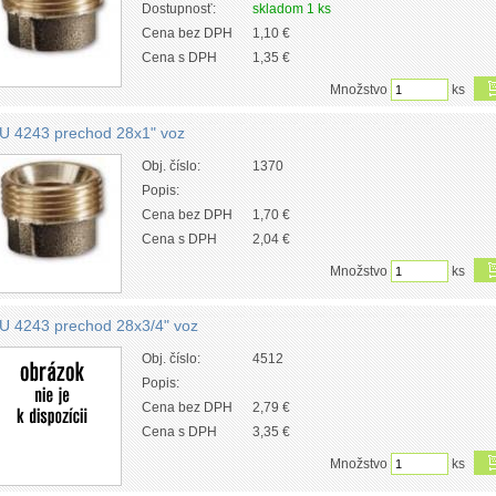
Dostupnosť:
skladom 1 ks
Cena bez DPH
1,10 €
Cena s DPH
1,35 €
Množstvo
ks
U 4243 prechod 28x1" voz
Obj. číslo:
1370
Popis:
Cena bez DPH
1,70 €
Cena s DPH
2,04 €
Množstvo
ks
U 4243 prechod 28x3/4" voz
Obj. číslo:
4512
Popis:
Cena bez DPH
2,79 €
Cena s DPH
3,35 €
Množstvo
ks