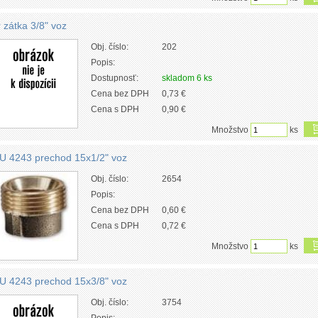
r zátka 3/8" voz
Obj. číslo:
202
Popis:
Dostupnosť:
skladom 6 ks
Cena bez DPH
0,73 €
Cena s DPH
0,90 €
Množstvo
ks
U 4243 prechod 15x1/2" voz
Obj. číslo:
2654
Popis:
Cena bez DPH
0,60 €
Cena s DPH
0,72 €
Množstvo
ks
U 4243 prechod 15x3/8" voz
Obj. číslo:
3754