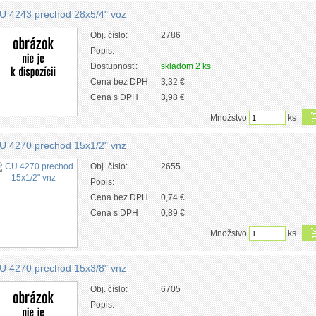
U 4243 prechod 28x5/4" voz
Obj. číslo:
2786
Popis:
Dostupnosť:
skladom 2 ks
Cena bez DPH
3,32 €
Cena s DPH
3,98 €
Množstvo
ks
U 4270 prechod 15x1/2" vnz
Obj. číslo:
2655
Popis:
Cena bez DPH
0,74 €
Cena s DPH
0,89 €
Množstvo
ks
U 4270 prechod 15x3/8" vnz
Obj. číslo:
6705
Popis: