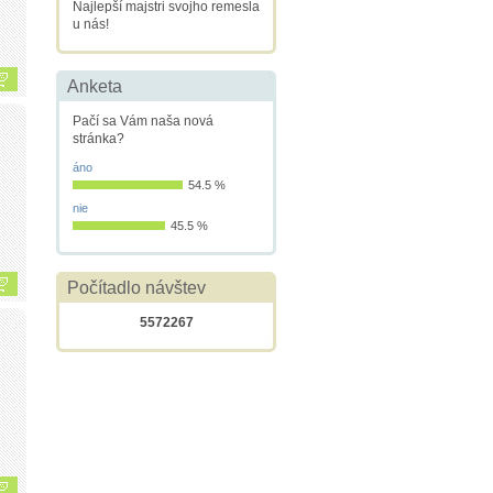
Najlepší majstri svojho remesla
u nás!
Anketa
Pačí sa Vám naša nová
stránka?
áno
54.5 %
nie
45.5 %
Počítadlo návštev
5572267