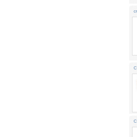
c
C
C