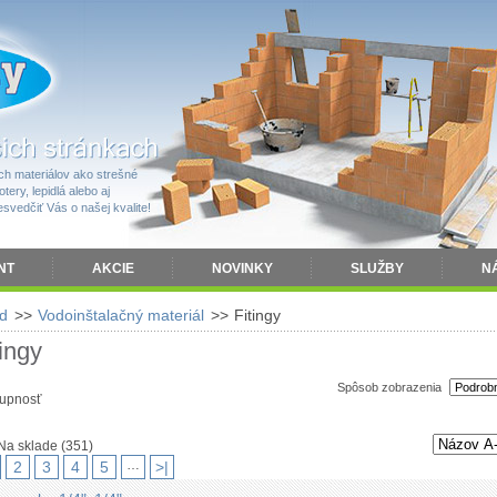
h materiálov ako strešné
tery, lepidlá alebo aj
vedčiť Vás o našej kvalite!
NT
AKCIE
NOVINKY
SLUŽBY
N
d
>>
Vodoinštalačný materiál
>>
Fitingy
tingy
Spôsob zobrazenia
upnosť
Na sklade
(351)
…
2
3
4
5
>|