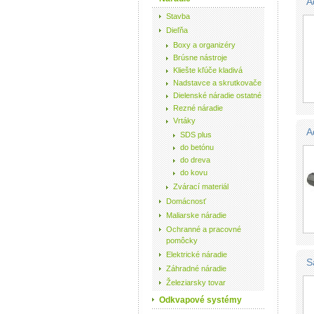
A
Stavba
Dieľňa
Boxy a organizéry
Brúsne nástroje
Kliešte kľúče kladivá
Nadstavce a skrutkovače
Dielenské náradie ostatné
Rezné náradie
Vrtáky
A
SDS plus
do betónu
do dreva
do kovu
Zvárací materiál
Domácnosť
Maliarske náradie
Ochranné a pracovné
pomôcky
Elektrické náradie
S
Záhradné náradie
Železiarsky tovar
Odkvapové systémy