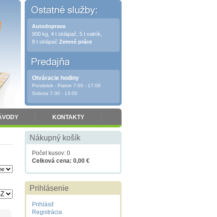
Autodoprava
900 kg, 4 t sklápač, 5 t valník,
8 t sklápač
Zemné práce
Otváracie hodiny
Pondelok - Piatok 7:00 - 17:00
Sobota 7:30 - 13:00
ÁVODY
KONTAKTY
Nákupný košík
Počet kusov: 0
Celková cena: 0,00 €
Prihlásenie
Prihlásiť
Registrácia