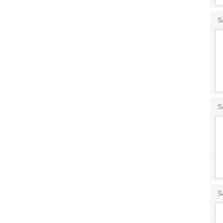
S
S
S