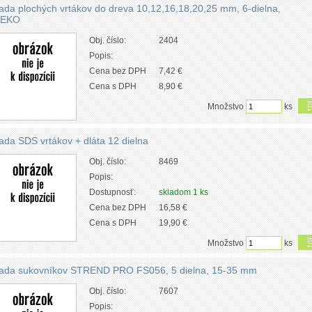
ada plochých vrtákov do dreva 10,12,16,18,20,25 mm, 6-dielna,
EKO
Obj. číslo:
2404
Popis:
Cena bez DPH
7,42 €
Cena s DPH
8,90 €
Množstvo
ks
ada SDS vrtákov + dláta 12 dielna
Obj. číslo:
8469
Popis:
Dostupnosť:
skladom 1 ks
Cena bez DPH
16,58 €
Cena s DPH
19,90 €
Množstvo
ks
ada sukovníkov STREND PRO FS056, 5 dielna, 15-35 mm
Obj. číslo:
7607
Popis: