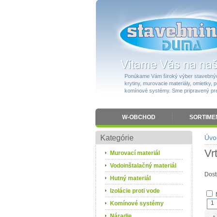
Ponúkame Vám široký výber stavebnýc
krytiny, murovacie materiály, omietky, po
komínové systémy. Sme pripravený pres
W-OBCHOD
SORTIME
Kategórie
Úvo
Vr
Murovací materiál
Vodoinštalačný materiál
Dost
Hutný materiál
Izolácie proti vode
1
Komínové systémy
Náradie