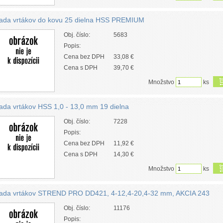
ada vrtákov do kovu 25 dielna HSS PREMIUM
Obj. číslo:
5683
Popis:
Cena bez DPH
33,08 €
Cena s DPH
39,70 €
Množstvo
ks
ada vrtákov HSS 1,0 - 13,0 mm 19 dielna
Obj. číslo:
7228
Popis:
Cena bez DPH
11,92 €
Cena s DPH
14,30 €
Množstvo
ks
ada vrtákov STREND PRO DD421, 4-12,4-20,4-32 mm, AKCIA 243
Obj. číslo:
11176
Popis: