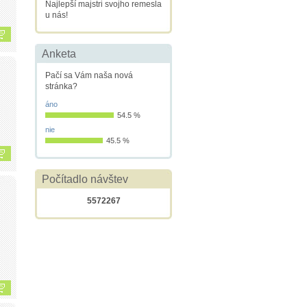
Najlepší majstri svojho remesla
u nás!
Anketa
Pačí sa Vám naša nová
stránka?
áno
54.5 %
nie
45.5 %
Počítadlo návštev
5572267