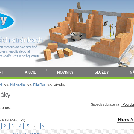
h materiálov ako strešné
tery, lepidlá alebo aj
vedčiť Vás o našej kvalite!
NT
AKCIE
NOVINKY
SLUŽBY
N
d
>>
Náradie
>>
Dieľňa
>>
Vrtáky
táky
Spôsob zobrazenia
upnosť
Na sklade
(164)
…
2
3
4
5
>|