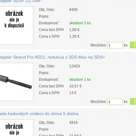
daptér SDS+ 1/2 UNF
Obj. číslo:
8495
Popis:
Dostupnosť:
skladom 2 ks
Cena bez DPH
1,06 €
Cena s DPH
1,30 €
Množstvo
ks
daptér Strend Pro AD21, redukcia z SDS-Max na SDS+
Obj. číslo:
12403
Popis:
Dostupnosť:
skladom 1 ks
Cena bez DPH
10,57 €
Cena s DPH
13 €
Množstvo
ks
ada hadovitých vrtákov do dreva 5 dielna
Obj. číslo:
4918
Popis: