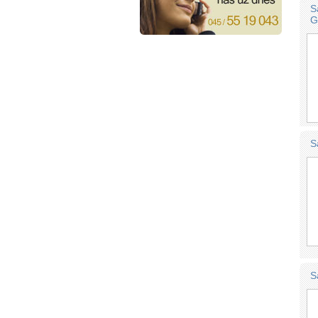
S
G
S
S