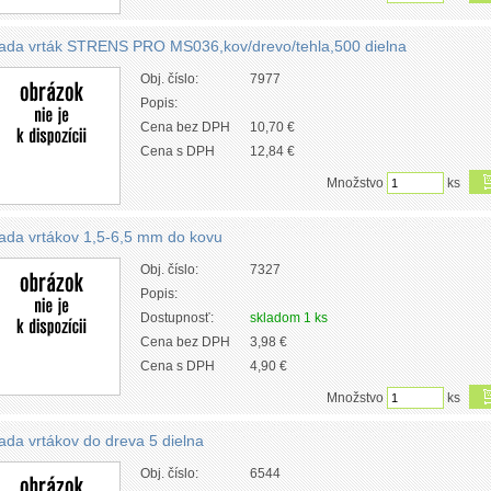
ada vrták STRENS PRO MS036,kov/drevo/tehla,500 dielna
Obj. číslo:
7977
Popis:
Cena bez DPH
10,70 €
Cena s DPH
12,84 €
Množstvo
ks
ada vrtákov 1,5-6,5 mm do kovu
Obj. číslo:
7327
Popis:
Dostupnosť:
skladom 1 ks
Cena bez DPH
3,98 €
Cena s DPH
4,90 €
Množstvo
ks
ada vrtákov do dreva 5 dielna
Obj. číslo:
6544