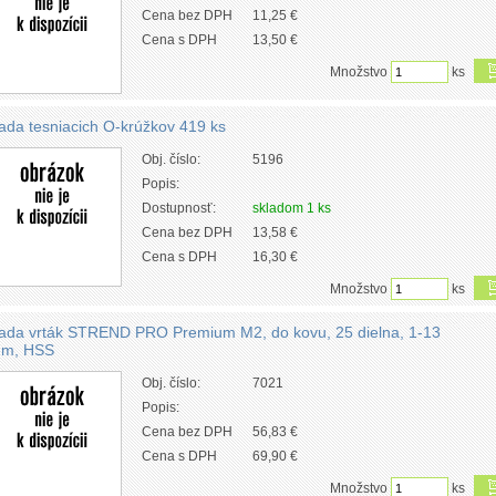
Cena bez DPH
11,25 €
Cena s DPH
13,50 €
Množstvo
ks
ada tesniacich O-krúžkov 419 ks
Obj. číslo:
5196
Popis:
Dostupnosť:
skladom 1 ks
Cena bez DPH
13,58 €
Cena s DPH
16,30 €
Množstvo
ks
ada vrták STREND PRO Premium M2, do kovu, 25 dielna, 1-13
m, HSS
Obj. číslo:
7021
Popis:
Cena bez DPH
56,83 €
Cena s DPH
69,90 €
Množstvo
ks