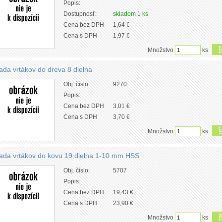
Popis:
Dostupnosť:
skladom 1 ks
Cena bez DPH
1,64 €
Cena s DPH
1,97 €
Množstvo
ks
ada vrtákov do dreva 8 dielna
Obj. číslo:
9270
Popis:
Cena bez DPH
3,01 €
Cena s DPH
3,70 €
Množstvo
ks
ada vrtákov do kovu 19 dielna 1-10 mm HSS
Obj. číslo:
5707
Popis:
Cena bez DPH
19,43 €
Cena s DPH
23,90 €
Množstvo
ks