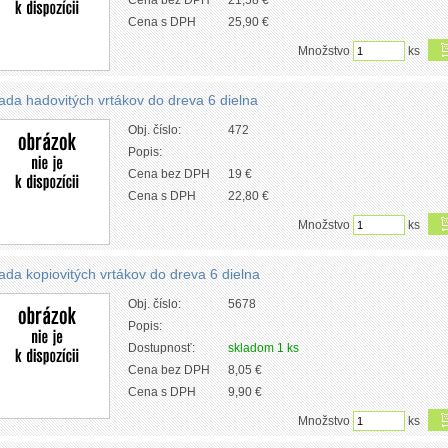
Cena bez DPH
21,58 €
Cena s DPH
25,90 €
Množstvo
ks
ada hadovitých vrtákov do dreva 6 dielna
Obj. číslo:
472
Popis:
Cena bez DPH
19 €
Cena s DPH
22,80 €
Množstvo
ks
ada kopiovitých vrtákov do dreva 6 dielna
Obj. číslo:
5678
Popis:
Dostupnosť:
skladom 1 ks
Cena bez DPH
8,05 €
Cena s DPH
9,90 €
Množstvo
ks