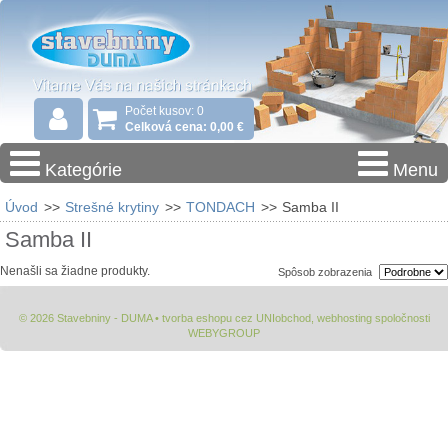
Počet kusov: 0
Celková cena: 0,00 €
Kategórie
Menu
Úvod
>>
Strešné krytiny
>>
TONDACH
>>
Samba II
Samba II
Nenašli sa žiadne produkty.
Spôsob zobrazenia
© 2026 Stavebniny - DUMA •
tvorba eshopu cez UNIobchod
,
webhosting
spoločnosti
WEBYGROUP