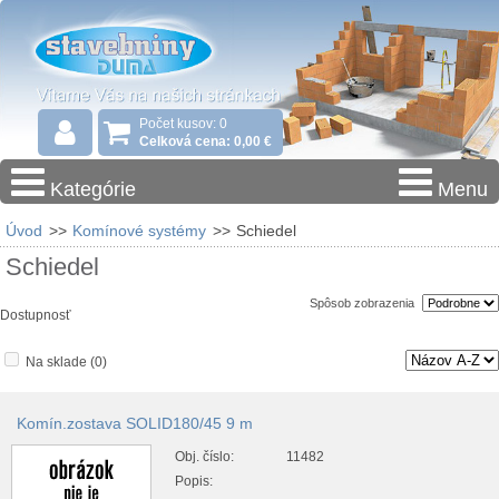
Počet kusov: 0
Celková cena: 0,00 €
Kategórie
Menu
Úvod
>>
Komínové systémy
>>
Schiedel
Schiedel
Spôsob zobrazenia
Dostupnosť
Na sklade
(0)
Komín.zostava SOLID180/45 9 m
Obj. číslo:
11482
Popis: