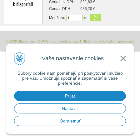
Cena bez DPH
821,83 €
Cena s DPH
986,20 €
Množstvo
ks
© 2026 Stavebniny - DUMA •
tvorba eshopu cez UNIobchod
,
webhosting
spoločnosti
WEBYGROUP
Vaše nastavenie cookies
Súbory cookie nám pomáhajú pri poskytovaní služieb
pre vás. Umožňujú spoznať a zapamätať si vaše
preferencie.
Prijať
Nastaviť
Odmietnuť