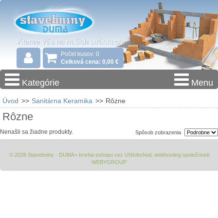
Počet kusov: 0
Celková cena: 0,00 €
Kategórie
Menu
Úvod
>>
Sanitárna Keramika
>>
Rôzne
Rôzne
Nenašli sa žiadne produkty.
Spôsob zobrazenia
© 2026 Stavebniny - DUMA •
tvorba eshopu cez UNIobchod
,
webhosting
spoločnosti
WEBYGROUP