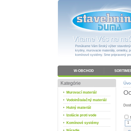
Ponúkame Vám široký výber stavebnýc
krytiny, murovacie materiály, omietky, po
komínové systémy. Sme pripravený pres
W-OBCHOD
SORTIME
Kategórie
Úvo
Oc
Murovací materiál
Vodoinštalačný materiál
Dost
Hutný materiál
Izolácie proti vode
1
Komínové systémy
Náradie