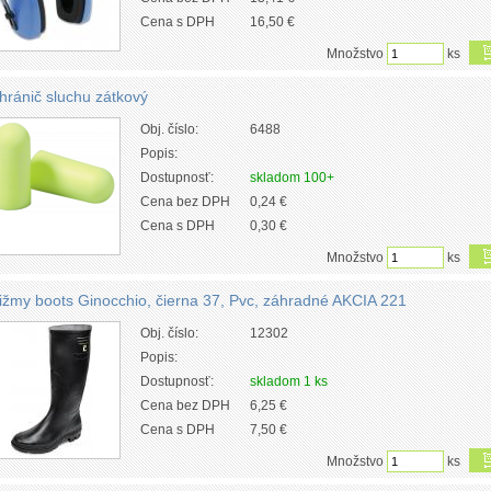
Cena s DPH
16,50 €
Množstvo
ks
hránič sluchu zátkový
Obj. číslo:
6488
Popis:
Dostupnosť:
skladom 100+
Cena bez DPH
0,24 €
Cena s DPH
0,30 €
Množstvo
ks
ižmy boots Ginocchio, čierna 37, Pvc, záhradné AKCIA 221
Obj. číslo:
12302
Popis:
Dostupnosť:
skladom 1 ks
Cena bez DPH
6,25 €
Cena s DPH
7,50 €
Množstvo
ks