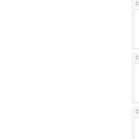
Č
Č
Č