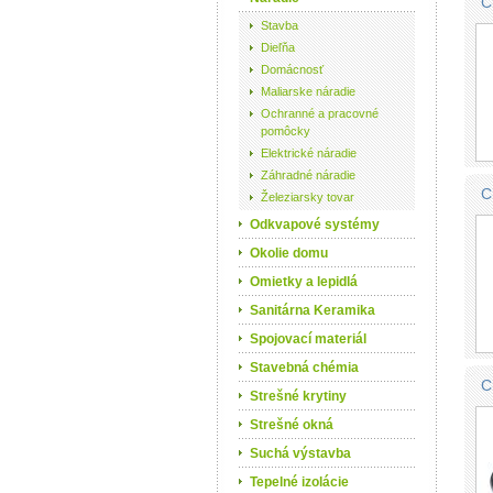
C
Stavba
Dieľňa
Domácnosť
Maliarske náradie
Ochranné a pracovné
pomôcky
Elektrické náradie
Záhradné náradie
C
Železiarsky tovar
Odkvapové systémy
Okolie domu
Omietky a lepidlá
Sanitárna Keramika
Spojovací materiál
Stavebná chémia
C
Strešné krytiny
Strešné okná
Suchá výstavba
Tepelné izolácie