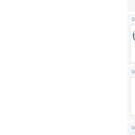
D
D
D