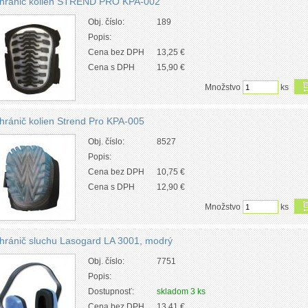
hránič kolien STREND PRO KPA-002
Obj. číslo:
189
Popis:
Cena bez DPH
13,25 €
Cena s DPH
15,90 €
Množstvo
ks
hránič kolien Strend Pro KPA-005
Obj. číslo:
8527
Popis:
Cena bez DPH
10,75 €
Cena s DPH
12,90 €
Množstvo
ks
hránič sluchu Lasogard LA 3001, modrý
Obj. číslo:
7751
Popis:
Dostupnosť:
skladom 3 ks
Cena bez DPH
13,41 €