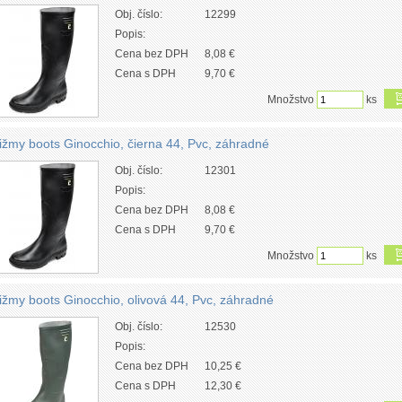
Obj. číslo:
12299
Popis:
Cena bez DPH
8,08 €
Cena s DPH
9,70 €
Množstvo
ks
ižmy boots Ginocchio, čierna 44, Pvc, záhradné
Obj. číslo:
12301
Popis:
Cena bez DPH
8,08 €
Cena s DPH
9,70 €
Množstvo
ks
ižmy boots Ginocchio, olivová 44, Pvc, záhradné
Obj. číslo:
12530
Popis:
Cena bez DPH
10,25 €
Cena s DPH
12,30 €