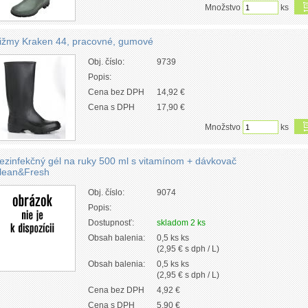
Množstvo
ks
ižmy Kraken 44, pracovné, gumové
Obj. číslo:
9739
Popis:
Cena bez DPH
14,92 €
Cena s DPH
17,90 €
Množstvo
ks
ezinfekčný gél na ruky 500 ml s vitamínom + dávkovač
lean&Fresh
Obj. číslo:
9074
Popis:
Dostupnosť:
skladom 2 ks
Obsah balenia:
0,5 ks ks
(2,95 € s dph / L)
Obsah balenia:
0,5 ks ks
(2,95 € s dph / L)
Cena bez DPH
4,92 €
Cena s DPH
5,90 €