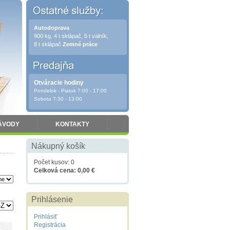
Autodoprava
900 kg, 4 t sklápač, 5 t valník,
8 t sklápač
Zemné práce
Otváracie hodiny
Pondelok - Piatok 7:00 - 17:00
Sobota 7:30 - 13:00
ÁVODY
KONTAKTY
Nákupný košík
Počet kusov: 0
Celková cena: 0,00 €
Prihlásenie
Prihlásiť
Registrácia