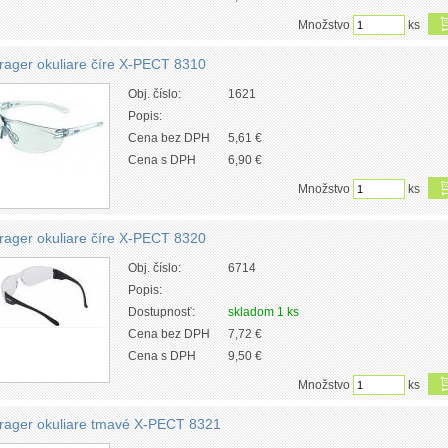
Množstvo
ks
rager okuliare číre X-PECT 8310
Obj. číslo:
1621
Popis:
Cena bez DPH
5,61 €
Cena s DPH
6,90 €
Množstvo
ks
rager okuliare číre X-PECT 8320
Obj. číslo:
6714
Popis:
Dostupnosť:
skladom 1 ks
Cena bez DPH
7,72 €
Cena s DPH
9,50 €
Množstvo
ks
rager okuliare tmavé X-PECT 8321