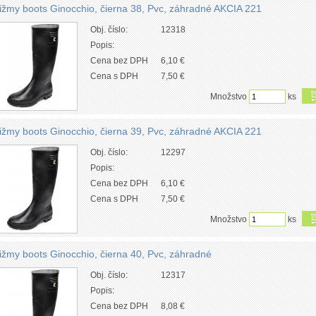
ižmy boots Ginocchio, čierna 38, Pvc, záhradné AKCIA 221
Obj. číslo:
12318
Popis:
Cena bez DPH
6,10 €
Cena s DPH
7,50 €
Množstvo
ks
ižmy boots Ginocchio, čierna 39, Pvc, záhradné AKCIA 221
Obj. číslo:
12297
Popis:
Cena bez DPH
6,10 €
Cena s DPH
7,50 €
Množstvo
ks
ižmy boots Ginocchio, čierna 40, Pvc, záhradné
Obj. číslo:
12317
Popis:
Cena bez DPH
8,08 €