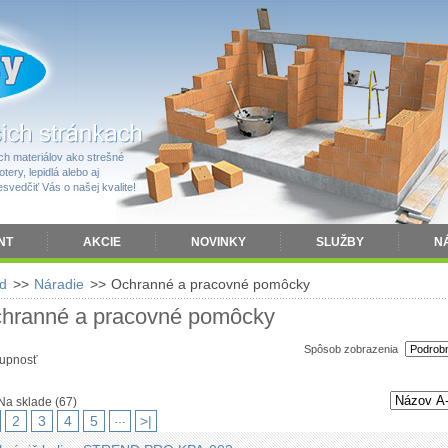
h materiálov ako strešné
tery, lepidlá alebo aj
vedčiť Vás o našej kvalite!
NT
AKCIE
NOVINKY
SLUŽBY
N
d
>>
Náradie
>>
Ochranné a pracovné pomôcky
hranné a pracovné pomôcky
Spôsob zobrazenia
upnosť
Na sklade
(67)
…
2
3
4
5
>|