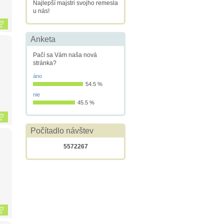
Najlepší majstri svojho remesla
u nás!
Anketa
Pačí sa Vám naša nová
stránka?
áno
54.5 %
nie
45.5 %
Počítadlo návštev
5572267