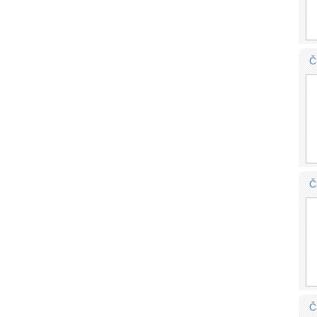
Č
Č
Č