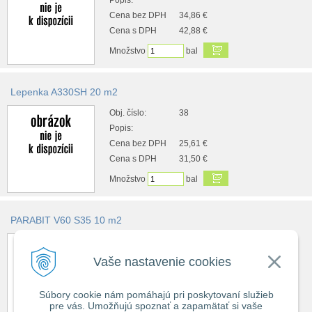
Popis:
Cena bez DPH
34,86 €
Cena s DPH
42,88 €
Množstvo
bal
Lepenka A330SH 20 m2
Obj. číslo:
38
Popis:
Cena bez DPH
25,61 €
Cena s DPH
31,50 €
Množstvo
bal
PARABIT V60 S35 10 m2
Obj. číslo:
1501
Popis:
Vaše nastavenie cookies
Dostupnosť:
skladom 10+
Obsah balenia:
10 bal bal
Súbory cookie nám pomáhajú pri poskytovaní služieb
(399 € s dph / m2)
pre vás. Umožňujú spoznať a zapamätať si vaše