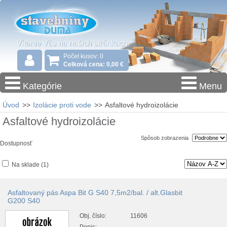
Počet kusov: 0
Celková cena: 0,00 €
Kategórie
Menu
Úvod
>>
Izolácie proti vode
>>
Asfaltové hydroizolácie
Asfaltové hydroizolácie
Spôsob zobrazenia
Dostupnosť
Na sklade
(1)
Asfaltovaný pás Aspa Bit G S40 7,5m2/bal. / alt.Glasbit
G200 S40
Obj. číslo:
11606