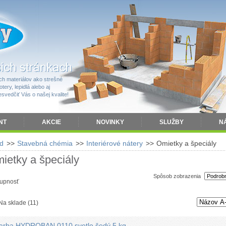
h materiálov ako strešné
tery, lepidlá alebo aj
vedčiť Vás o našej kvalite!
NT
AKCIE
NOVINKY
SLUŽBY
N
d
>>
Stavebná chémia
>>
Interiérové nátery
>>
Omietky a špeciály
ietky a špeciály
Spôsob zobrazenia
upnosť
Na sklade
(11)
arba HYDROBAN 0110 svetlo šedý 5 kg