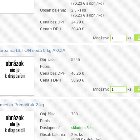
(76,23 € s dph / kg)
Obsah balenia:
2,5 ks ks
(76,23 € s dph / kg)
Cena bez DPH
24,79 €
Cena s DPH
30,49 €
Množstvo
ks
arba na BETON šedá 5 kg AKCIA
Obj. číslo:
5245
Popis:
Cena bez DPH
46,26 €
Cena s DPH
56,90 €
Množstvo
ks
mietka Primašťuk 2 kg
Obj. číslo:
738
Popis:
Dostupnosť:
skladom 5 ks
Obsah balenia:
2 ks ks
(6,96 € s dph / kg)