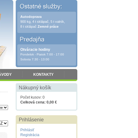
Autodoprava
900 kg, 4 t sklápač, 5 t valník,
8 t sklápač
Zemné práce
Otváracie hodiny
Pondelok - Piatok 7:00 - 17:00
Sobota 7:30 - 13:00
ÁVODY
KONTAKTY
Nákupný košík
Počet kusov: 0
Celková cena: 0,00 €
Prihlásenie
Prihlásiť
Registrácia