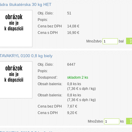
ádra štukatérska 30 kg HET
Obj. číslo:
51
Popis:
Cena bez DPH
14,08 €
Cena s DPH
16,90 €
Množstvo
bal
TAVAKRYL 0100 0,8 kg biely
Obj. číslo:
6447
Popis:
Dostupnosť:
skladom 2 ks
Obsah balenia:
0,8 ks ks
(7,36 € s dph / kg)
Obsah balenia:
0,8 ks ks
(7,36 € s dph / kg)
Cena bez DPH
7,67 €
Cena s DPH
9,20 €
Množstvo
ks