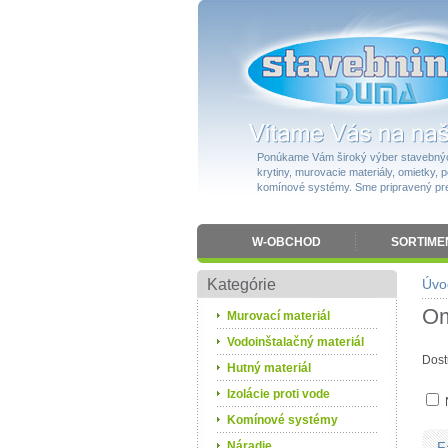
Ponúkame Vám široký výber stavebnýc
krytiny, murovacie materiály, omietky, po
komínové systémy. Sme pripravený pres
W-OBCHOD
SORTIME
Kategórie
Úvo
Om
Murovací materiál
Vodoinštalačný materiál
Dost
Hutný materiál
Izolácie proti vode
Komínové systémy
Náradie
F