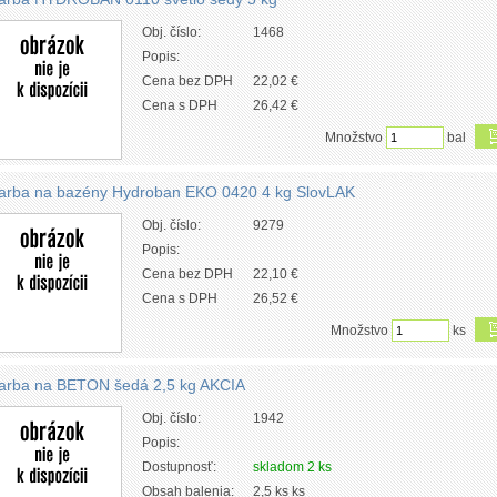
Obj. číslo:
1468
Popis:
Cena bez DPH
22,02 €
Cena s DPH
26,42 €
Množstvo
bal
arba na bazény Hydroban EKO 0420 4 kg SlovLAK
Obj. číslo:
9279
Popis:
Cena bez DPH
22,10 €
Cena s DPH
26,52 €
Množstvo
ks
arba na BETON šedá 2,5 kg AKCIA
Obj. číslo:
1942
Popis:
Dostupnosť:
skladom 2 ks
Obsah balenia:
2,5 ks ks