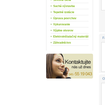
Strešné okná
Suchá výstavba
Tepelné izolácie
Úprava povrchov
Vykurovanie
Výplne otvorov
Elektroinštalačný materiál
F
Záhradníctvo
O