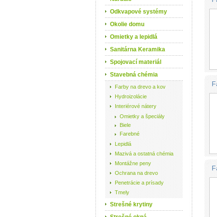
Odkvapové systémy
Okolie domu
Omietky a lepidlá
Sanitárna Keramika
Spojovací materiál
Stavebná chémia
F
Farby na drevo a kov
Hydroizolácie
Interiérové nátery
Omietky a špeciály
Biele
Farebné
Lepidlá
Mazivá a ostatná chémia
Montážne peny
F
Ochrana na drevo
Penetrácie a prísady
Tmely
Strešné krytiny