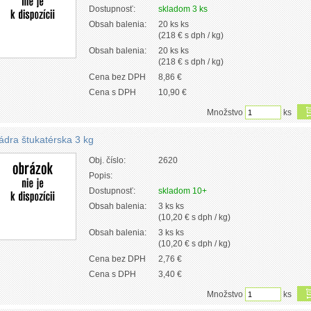
Dostupnosť:
skladom 3 ks
Obsah balenia:
20 ks ks
(218 € s dph / kg)
Obsah balenia:
20 ks ks
(218 € s dph / kg)
Cena bez DPH
8,86 €
Cena s DPH
10,90 €
Množstvo
ks
ádra štukatérska 3 kg
Obj. číslo:
2620
Popis:
Dostupnosť:
skladom 10+
Obsah balenia:
3 ks ks
(10,20 € s dph / kg)
Obsah balenia:
3 ks ks
(10,20 € s dph / kg)
Cena bez DPH
2,76 €
Cena s DPH
3,40 €
Množstvo
ks