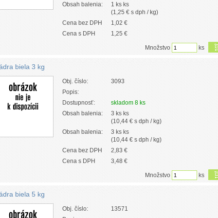
Obsah balenia:
1 ks ks
(1,25 € s dph / kg)
Cena bez DPH
1,02 €
Cena s DPH
1,25 €
Množstvo
ks
ádra biela 3 kg
Obj. číslo:
3093
Popis:
Dostupnosť:
skladom 8 ks
Obsah balenia:
3 ks ks
(10,44 € s dph / kg)
Obsah balenia:
3 ks ks
(10,44 € s dph / kg)
Cena bez DPH
2,83 €
Cena s DPH
3,48 €
Množstvo
ks
ádra biela 5 kg
Obj. číslo:
13571