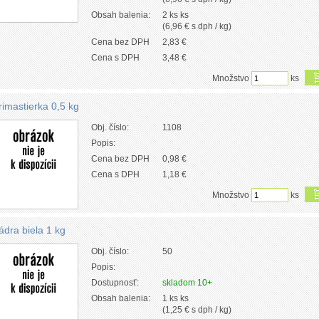
Obsah balenia:
2 ks ks
(6,96 € s dph / kg)
Cena bez DPH
2,83 €
Cena s DPH
3,48 €
Množstvo
ks
rimastierka 0,5 kg
Obj. číslo:
1108
Popis:
Cena bez DPH
0,98 €
Cena s DPH
1,18 €
Množstvo
ks
ádra biela 1 kg
Obj. číslo:
50
Popis:
Dostupnosť:
skladom 10+
Obsah balenia:
1 ks ks
(1,25 € s dph / kg)