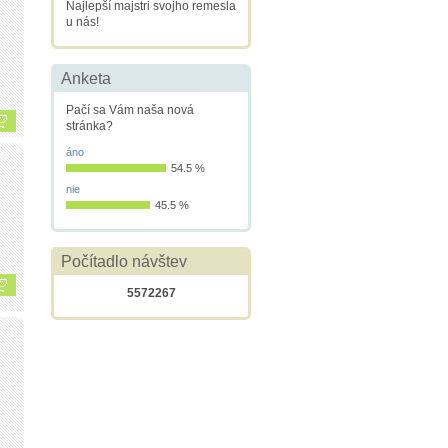
Najlepší majstri svojho remesla
u nás!
Anketa
Pačí sa Vám naša nová
stránka?
áno
54.5 %
nie
45.5 %
Počítadlo návštev
5572267