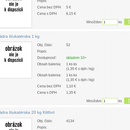
Popis:
Cena bez DPH
5 €
Cena s DPH
6,15 €
Množstvo
ks
ádra šťukatérska 1 kg
Obj. číslo:
52
Popis:
Dostupnosť:
skladom 10+
Obsah balenia:
1 ks ks
(1,35 € s dph / kg)
Obsah balenia:
1 ks ks
(1,35 € s dph / kg)
Cena bez DPH
1,10 €
Cena s DPH
1,35 €
Množstvo
ks
ádra štukatérska 20 kg Kittfort
Obj. číslo:
4134
Popis: