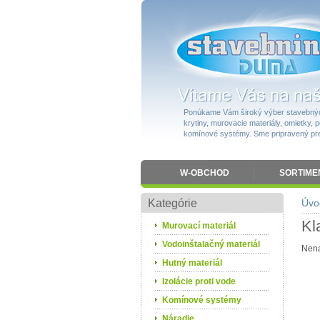
Ponúkame Vám široký výber stavebnýc
krytiny, murovacie materiály, omietky, po
komínové systémy. Sme pripravený pres
W-OBCHOD
SORTIME
Kategórie
Úvo
Kl
Murovací materiál
Vodoinštalačný materiál
Nena
Hutný materiál
Izolácie proti vode
Komínové systémy
Náradie