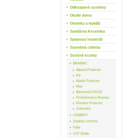
Odkvapové systémy
Okolie domu
Omietky a lepidlá
Sanitárna Keramika
Spojovací materiál
Stavebná chémia
Strešné krytiny
BRAMAC
Alpská Protector
Iné
Klasik Protector
Max
Moravská NOVO
Príslušenstvo Bramac
Rímska Protector
Zoborská
CEMBRIT
Doplnky strecha
Fólie
JCP šindle