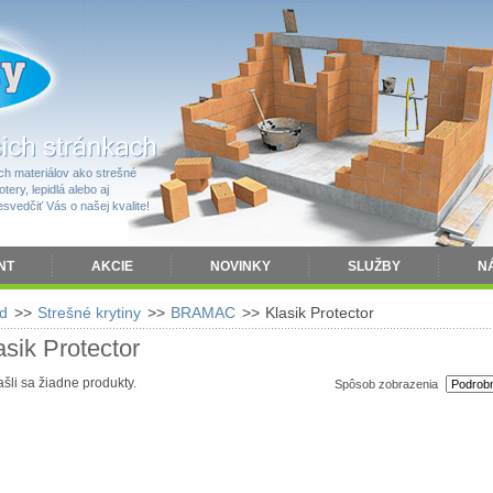
h materiálov ako strešné
tery, lepidlá alebo aj
vedčiť Vás o našej kvalite!
NT
AKCIE
NOVINKY
SLUŽBY
N
d
>>
Strešné krytiny
>>
BRAMAC
>>
Klasik Protector
asik Protector
šli sa žiadne produkty.
Spôsob zobrazenia