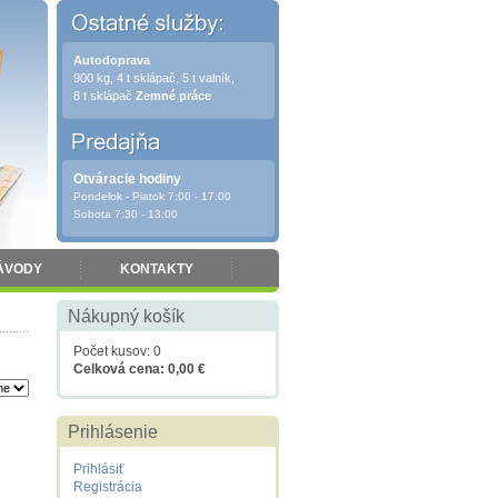
Autodoprava
900 kg, 4 t sklápač, 5 t valník,
8 t sklápač
Zemné práce
Otváracie hodiny
Pondelok - Piatok 7:00 - 17:00
Sobota 7:30 - 13:00
ÁVODY
KONTAKTY
Nákupný košík
Počet kusov: 0
Celková cena: 0,00 €
Prihlásenie
Prihlásiť
Registrácia