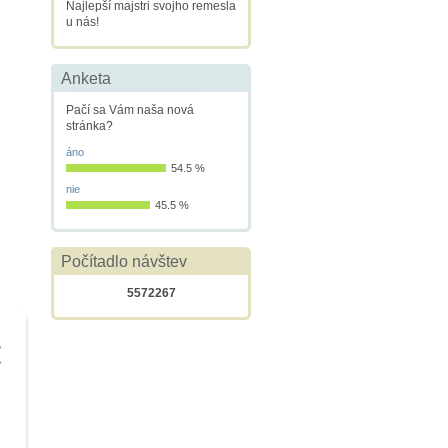
Najlepší majstri svojho remesla
u nás!
Anketa
Pačí sa Vám naša nová
stránka?
áno
54.5 %
nie
45.5 %
Počítadlo návštev
5572267