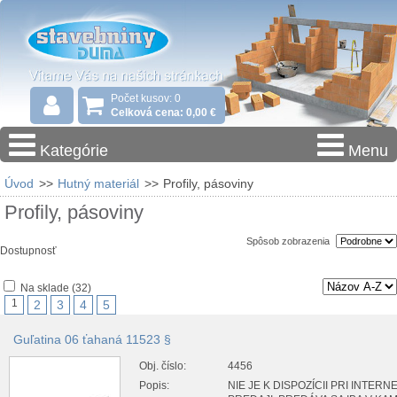
Počet kusov: 0
Celková cena: 0,00 €
Kategórie
Menu
Úvod
>>
Hutný materiál
>>
Profily, pásoviny
Profily, pásoviny
Spôsob zobrazenia
Dostupnosť
Na sklade
(32)
1
2
3
4
5
Guľatina 06 ťahaná 11523 §
Obj. číslo:
4456
Popis:
NIE JE K DISPOZÍCII PRI INTER