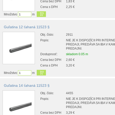
Cena bez DPH
1,83 €
Cena s DPH
2,25 €
Množstvo
m
Guľatina 12 ťahaná 11523 §
Obj. číslo:
2911
Popis:
NIE JE K DISPOZÍCII PRI INTER
PREDAJI, PREDÁVA SA IBA V K
PREDAJNI.
Dostupnosť:
skladom 0.05 m
Cena bez DPH
2,60 €
Cena s DPH
3,20 €
Množstvo
m
Guľatina 14 ťahaná 11523 §
Obj. číslo:
4455
Popis:
NIE JE K DISPOZÍCII PRI INTER
PREDAJI, PREDÁVA SA IBA V K
PREDAJNI.
Cena bez DPH
3,29 €