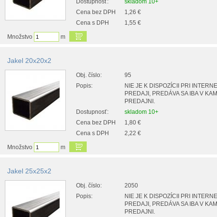
Dostupnosť:
skladom 10+
Cena bez DPH
1,26 €
Cena s DPH
1,55 €
Množstvo
m
Jakel 20x20x2
Obj. číslo:
95
Popis:
NIE JE K DISPOZÍCII PRI INTER
PREDAJI, PREDÁVA SA IBA V K
PREDAJNI.
Dostupnosť:
skladom 10+
Cena bez DPH
1,80 €
Cena s DPH
2,22 €
Množstvo
m
Jakel 25x25x2
Obj. číslo:
2050
Popis:
NIE JE K DISPOZÍCII PRI INTER
PREDAJI, PREDÁVA SA IBA V K
PREDAJNI.