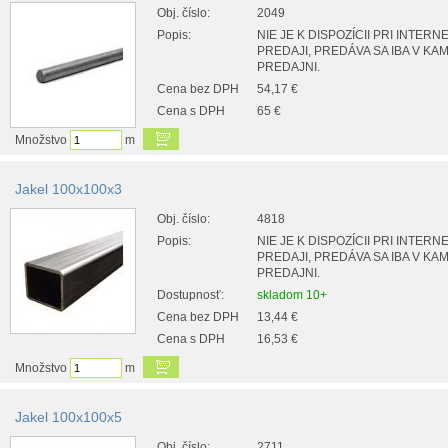
Obj. číslo:
2049
Popis:
NIE JE K DISPOZÍCII PRI INTER
PREDAJI, PREDÁVA SA IBA V K
PREDAJNI.
Cena bez DPH
54,17 €
Cena s DPH
65 €
Množstvo
m
Jakel 100x100x3
Obj. číslo:
4818
Popis:
NIE JE K DISPOZÍCII PRI INTER
PREDAJI, PREDÁVA SA IBA V K
PREDAJNI.
Dostupnosť:
skladom 10+
Cena bez DPH
13,44 €
Cena s DPH
16,53 €
Množstvo
m
Jakel 100x100x5
Obj. číslo:
2711