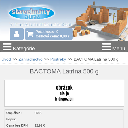
Počet kusov: 0
Celková cena: 0,00 €
Kategórie
Menu
Úvod
>>
Záhradníctvo
>>
Postreky
>>
BACTOMA Latrína 500 g
BACTOMA Latrína 500 g
Obj. číslo:
9546
Popis:
Cena bez DPH
12,99 €