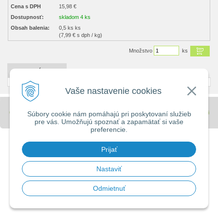
Cena s DPH
15,98 €
Dostupnosť:
skladom 4 ks
Obsah balenia:
0,5 ks ks
(7,99 € s dph / kg)
Množstvo
ks
DETAILNÝ POPIS
Vaše nastavenie cookies
© 2026 Stavebniny - DUMA •
tvorba eshopu cez UNIobchod
,
webhosting
spoločnosti
Súbory cookie nám pomáhajú pri poskytovaní služieb
WEBYGROUP
pre vás. Umožňujú spoznať a zapamätať si vaše
preferencie.
Prijať
Nastaviť
Odmietnuť