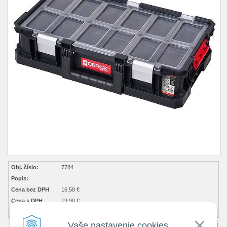
Obj. číslo:
7784
Popis:
Cena bez DPH
16,58 €
Cena s DPH
19,90 €
Dostupnosť:
Na objednávku
Vaše nastavenie cookies