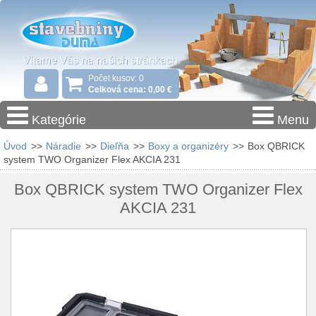
Počet kusov: 0
Celková cena: 0,00 €
Kategórie
Menu
Úvod
>>
Náradie
>>
Dieľňa
>>
Boxy a organizéry
>>
Box QBRICK
system TWO Organizer Flex AKCIA 231
Box QBRICK system TWO Organizer Flex
AKCIA 231