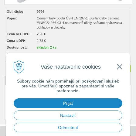
Obj. číslo:
9994
Popis:
Cement biely podľa ČSN EN 197-1, portlandský cement
EINECS: 266-03-4 na stavebné účely, vrátane spárovania
obkladov a dlažieb.
Cena bez DPH
2,26 €
Cena s DPH
2,78 €
Dostupnosť:
skladom 2 ks
Obsah balenia:
1,5 ks ks
(4,17 € s dph / kg)
Vaše nastavenie cookies
Množstvo
ks
Súbory cookie nám pomáhajú pri poskytovaní služieb
DETAILNÝ POPIS
pre vás. Umožňujú spoznať a zapamätať si vaše
preferencie.
Podklad musí byť pevný, nosným, súdržný, bez prachu a mastnôt. Pri použití je
nutné zvoliť vhodnú receptúru na pomer vody, cementu, plnív a chemických látok.
Prijať
Odtieň: biely
Riedidlo a umývanie pomôcok: voda
Aplikačná teplota: teplota podkladu i prostredia musí byť nad +5 °C
Nastaviť
Odmietnuť
© 2026 Stavebniny - DUMA •
tvorba eshopu cez UNIobchod
,
webhosting
spoločnosti