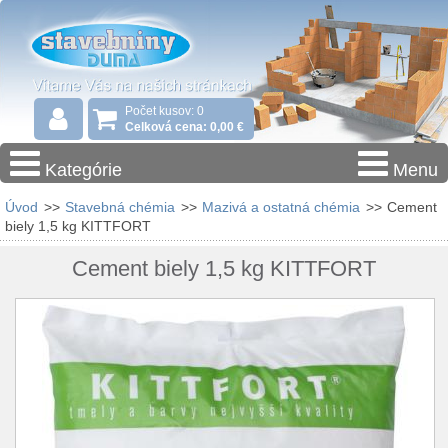
Počet kusov: 0
Celková cena: 0,00 €
Kategórie
Menu
Úvod
>>
Stavebná chémia
>>
Mazivá a ostatná chémia
>>
Cement
biely 1,5 kg KITTFORT
Cement biely 1,5 kg KITTFORT