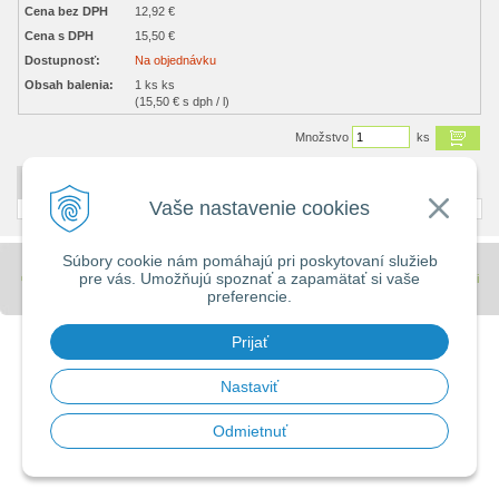
Cena bez DPH
12,92 €
Cena s DPH
15,50 €
Dostupnosť:
Na objednávku
Obsah balenia:
1 ks ks
(15,50 € s dph / l)
Množstvo
ks
DETAILNÝ POPIS
Vaše nastavenie cookies
Súbory cookie nám pomáhajú pri poskytovaní služieb
pre vás. Umožňujú spoznať a zapamätať si vaše
© 2026 Stavebniny - DUMA •
tvorba eshopu cez UNIobchod
,
webhosting
spoločnosti
preferencie.
WEBYGROUP
Prijať
Nastaviť
Odmietnuť