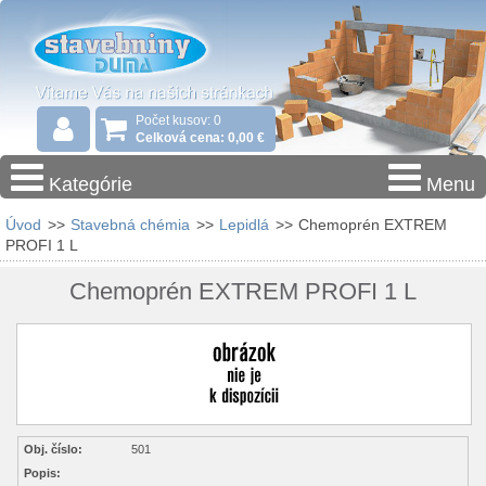
Počet kusov: 0
Celková cena: 0,00 €
Kategórie
Menu
Úvod
>>
Stavebná chémia
>>
Lepidlá
>>
Chemoprén EXTREM
PROFI 1 L
Chemoprén EXTREM PROFI 1 L
Obj. číslo:
501
Popis: