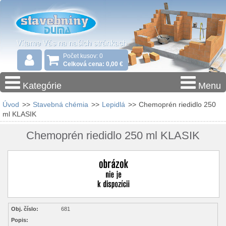
Počet kusov: 0
Celková cena: 0,00 €
Kategórie
Menu
Úvod
>>
Stavebná chémia
>>
Lepidlá
>>
Chemoprén riedidlo 250
ml KLASIK
Chemoprén riedidlo 250 ml KLASIK
Obj. číslo:
681
Popis: