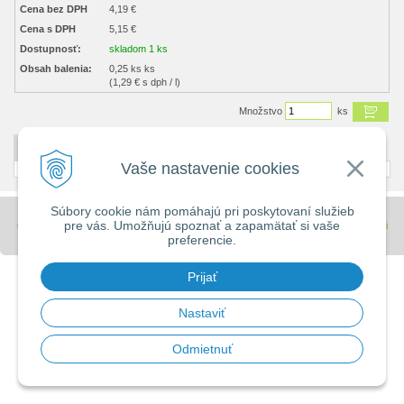
Cena bez DPH
4,19 €
Cena s DPH
5,15 €
Dostupnosť:
skladom 1 ks
Obsah balenia:
0,25 ks ks
(1,29 € s dph / l)
Množstvo
ks
DETAILNÝ POPIS
Vaše nastavenie cookies
Súbory cookie nám pomáhajú pri poskytovaní služieb
pre vás. Umožňujú spoznať a zapamätať si vaše
© 2026 Stavebniny - DUMA •
tvorba eshopu cez UNIobchod
,
webhosting
spoločnosti
preferencie.
WEBYGROUP
Prijať
Nastaviť
Odmietnuť