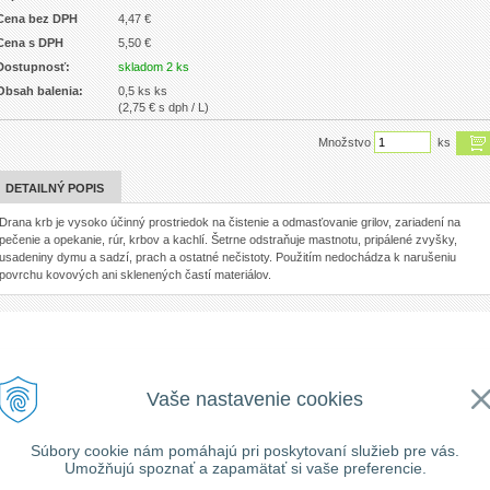
Cena bez DPH
4,47 €
Cena s DPH
5,50 €
Dostupnosť:
skladom 2 ks
Obsah balenia:
0,5 ks ks
(2,75 € s dph / L)
Množstvo
ks
DETAILNÝ POPIS
Drana krb je vysoko účinný prostriedok na čistenie a odmasťovanie grilov, zariadení na
pečenie a opekanie, rúr, krbov a kachlí. Šetrne odstraňuje mastnotu, pripálené zvyšky,
usadeniny dymu a sadzí, prach a ostatné nečistoty. Použitím nedochádza k narušeniu
povrchu kovových ani sklenených častí materiálov.
Vaše nastavenie cookies
Súbory cookie nám pomáhajú pri poskytovaní služieb pre vás.
Umožňujú spoznať a zapamätať si vaše preferencie.