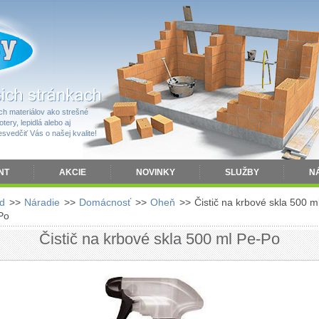
h materiálov ako strešné
tery, lepidlá alebo aj
vedčiť Vás o našej kvalite!
NT
AKCIE
NOVINKY
SLUŽBY
N
d
>>
Náradie
>>
Domácnosť
>>
Oheň
>>
Čistič na krbové skla 500 m
Po
Čistič na krbové skla 500 ml Pe-Po