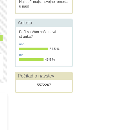
Najlepší majstri svojho remesla
u nás!
Anketa
Pačí sa Vám naša nová
stránka?
áno
54.5 %
nie
45.5 %
Počítadlo návštev
5572267