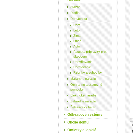
Stavba
Dieľňa
Domácnosť
Dom
Leto
Zima
Oheň
Auto
Pasce a prípravky proti
škodcom
Upevňovanie
Upratovanie
Rebríky a schodíky
Maliarske náradie
Ochranné a pracovné
pomôcky
Elektrické náradie
Záhradné náradie
Železiarsky tovar
Odkvapové systémy
Okolie domu
Omietky a lepidlá