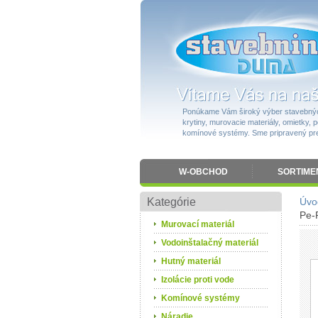
Ponúkame Vám široký výber stavebnýc
krytiny, murovacie materiály, omietky, po
komínové systémy. Sme pripravený pres
W-OBCHOD
SORTIME
Kategórie
Úvo
Pe-
Murovací materiál
Vodoinštalačný materiál
Hutný materiál
Izolácie proti vode
Komínové systémy
Náradie