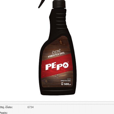
Obj. číslo:
6734
Popis: