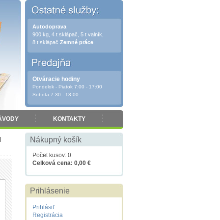
Autodoprava
900 kg, 4 t sklápač, 5 t valník,
8 t sklápač
Zemné práce
Otváracie hodiny
Pondelok - Piatok 7:00 - 17:00
Sobota 7:30 - 13:00
ÁVODY
KONTAKTY
l
Nákupný košík
Počet kusov: 0
Celková cena: 0,00 €
Prihlásenie
Prihlásiť
Registrácia