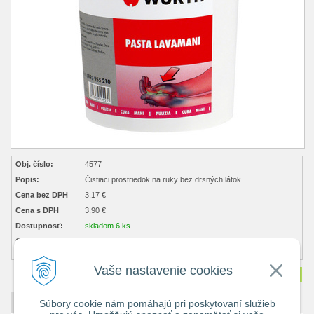
Obj. číslo:
4577
Popis:
Čistiaci prostriedok na ruky bez drsných látok
Cena bez DPH
3,17 €
Cena s DPH
3,90 €
Dostupnosť:
skladom 6 ks
Obsah balenia:
1 ks ks
(3,90 € s dph / kg)
Vaše nastavenie cookies
Množstvo
ks
Súbory cookie nám pomáhajú pri poskytovaní služieb
DETAILNÝ POPIS