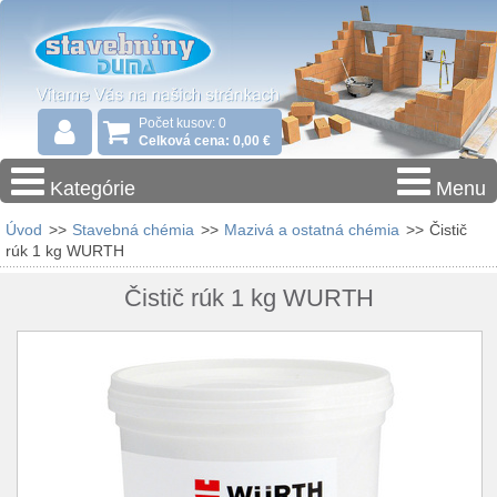
Počet kusov: 0
Celková cena: 0,00 €
Kategórie
Menu
Úvod
>>
Stavebná chémia
>>
Mazivá a ostatná chémia
>>
Čistič
rúk 1 kg WURTH
Čistič rúk 1 kg WURTH