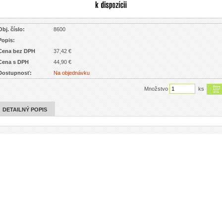
Obj. číslo:
8600
Popis:
Cena bez DPH
37,42 €
Cena s DPH
44,90 €
Dostupnosť:
Na objednávku
Množstvo
ks
DETAILNÝ POPIS