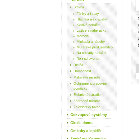
Stavba
Fúriky a lopaty
Hladítka a škrabáky
Kladivá sekáče
Lyžice a naberačky
Meradlá
Miešadlá a nádoby
Murárske príslušenstvo
Na obklady a dlažbu
Na sadrokortón
Dieľňa
Domácnosť
Maliarske náradie
Ochranné a pracovné
pomôcky
Elektrické náradie
Záhradné náradie
Železiarsky tovar
Odkvapové systémy
Okolie domu
Omietky a lepidlá