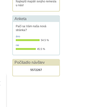
Najlepší majstri svojho remesla
u nás!
Anketa
Pačí sa Vám naša nová
stránka?
áno
54.5 %
nie
45.5 %
Počítadlo návštev
5572267