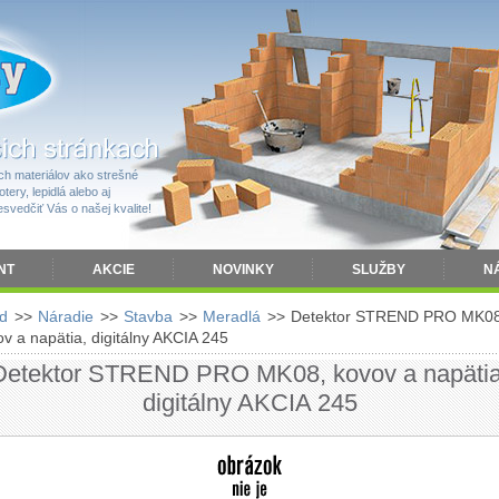
h materiálov ako strešné
tery, lepidlá alebo aj
vedčiť Vás o našej kvalite!
NT
AKCIE
NOVINKY
SLUŽBY
N
d
>>
Náradie
>>
Stavba
>>
Meradlá
>>
Detektor STREND PRO MK08
v a napätia, digitálny AKCIA 245
Detektor STREND PRO MK08, kovov a napätia
digitálny AKCIA 245