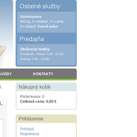
Autodoprava
900 kg, 4 t sklápač, 5 t valník,
8 t sklápač
Zemné práce
Otváracie hodiny
Pondelok - Piatok 7:00 - 17:00
Sobota 7:30 - 13:00
ÁVODY
KONTAKTY
,
Nákupný košík
Počet kusov: 0
,
Celková cena: 0,00 €
Prihlásenie
Prihlásiť
Registrácia