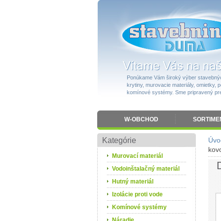
Ponúkame Vám široký výber stavebnýc
krytiny, murovacie materiály, omietky, po
komínové systémy. Sme pripravený pres
W-OBCHOD
SORTIME
Kategórie
Úvo
kovo
Murovací materiál
Vodoinštalačný materiál
Hutný materiál
Izolácie proti vode
Komínové systémy
Náradie