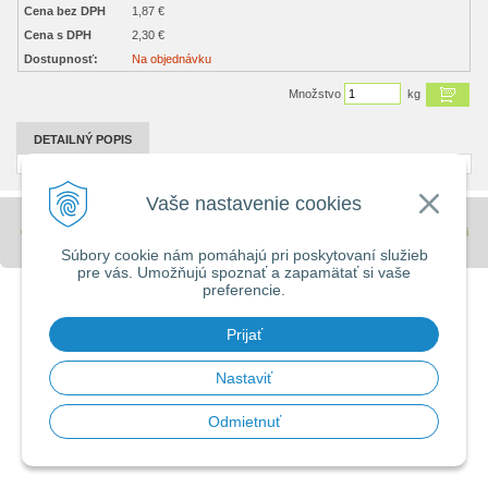
Cena bez DPH
1,87 €
Cena s DPH
2,30 €
Dostupnosť:
Na objednávku
Množstvo
kg
DETAILNÝ POPIS
Vaše nastavenie cookies
© 2026 Stavebniny - DUMA •
tvorba eshopu cez UNIobchod
,
webhosting
spoločnosti
WEBYGROUP
Súbory cookie nám pomáhajú pri poskytovaní služieb
pre vás. Umožňujú spoznať a zapamätať si vaše
preferencie.
Prijať
Nastaviť
Odmietnuť