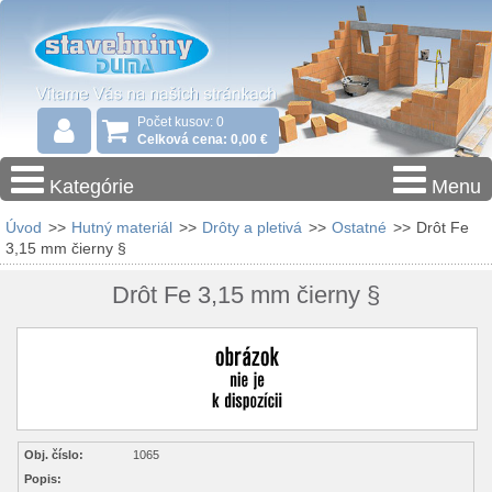
Počet kusov: 0
Celková cena: 0,00 €
Kategórie
Menu
Úvod
>>
Hutný materiál
>>
Drôty a pletivá
>>
Ostatné
>>
Drôt Fe
3,15 mm čierny §
Drôt Fe 3,15 mm čierny §
Obj. číslo:
1065
Popis: