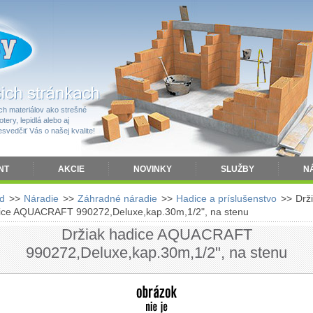
h materiálov ako strešné
tery, lepidlá alebo aj
vedčiť Vás o našej kvalite!
NT
AKCIE
NOVINKY
SLUŽBY
N
d
>>
Náradie
>>
Záhradné náradie
>>
Hadice a príslušenstvo
>>
Drž
ice AQUACRAFT 990272,Deluxe,kap.30m,1/2", na stenu
Držiak hadice AQUACRAFT
990272,Deluxe,kap.30m,1/2", na stenu