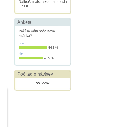
Najlepší majstri svojho remesla
u nás!
Anketa
Pačí sa Vám naša nová
stránka?
áno
54.5 %
nie
45.5 %
Počítadlo návštev
5572267