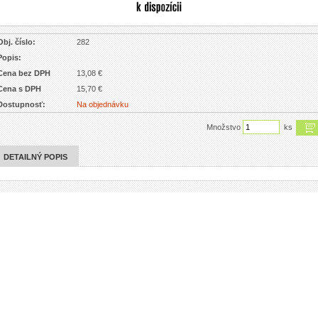
Obj. číslo:
282
Popis:
Cena bez DPH
13,08 €
Cena s DPH
15,70 €
Dostupnosť:
Na objednávku
Množstvo
ks
DETAILNÝ POPIS