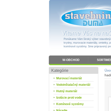
Ponúkame Vám široký výber stavebnýc
krytiny, murovacie materiály, omietky, po
komínové systémy. Sme pripravený pres
W-OBCHOD
SORTIME
Kategórie
Úvo
had
Murovací materiál
Vodoinštalačný materiál
Hutný materiál
Izolácie proti vode
Komínové systémy
Náradie