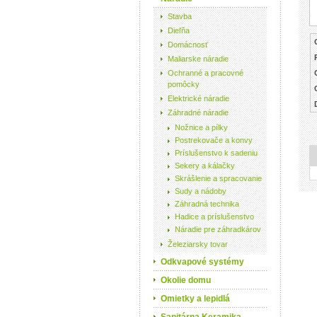
Stavba
Dieľňa
Domácnosť
Maliarske náradie
Ochranné a pracovné
pomôcky
Elektrické náradie
Záhradné náradie
Nožnice a pílky
Postrekovače a konvy
Príslušenstvo k sadeniu
Sekery a kálačky
Skrášlenie a spracovanie
Sudy a nádoby
Záhradná technika
Hadice a príslušenstvo
Náradie pre záhradkárov
Železiarsky tovar
Odkvapové systémy
Okolie domu
Omietky a lepidlá