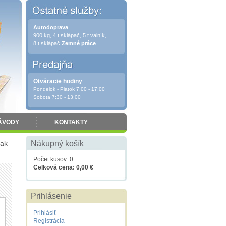
Autodoprava
900 kg, 4 t sklápač, 5 t valník,
8 t sklápač
Zemné práce
Otváracie hodiny
Pondelok - Piatok 7:00 - 17:00
Sobota 7:30 - 13:00
ÁVODY
KONTAKTY
iak
Nákupný košík
Počet kusov: 0
Celková cena: 0,00 €
Prihlásenie
Prihlásiť
Registrácia