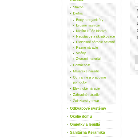
Stavba
Dieľňa
Boxy a organizéry
Brúsne nástroje
Kliešte kľúče kladivá
Nadstavce a skrutkovače
Dielenské náradie ostatné
Rezné náradie
Vrtáky
Zvárací materiál
Domácnosť
Maliarske náradie
Ochranné a pracovné
pomôcky
Elektrické náradie
Záhradné náradie
Železiarsky tovar
Odkvapové systémy
Okolie domu
Omietky a lepidlá
Sanitárna Keramika