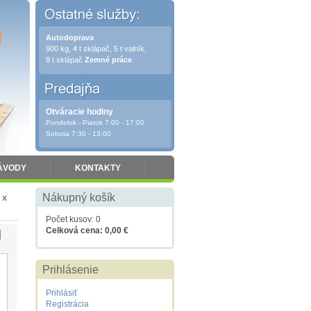
Autodoprava
900 kg, 4 t sklápač, 5 t valník,
8 t sklápač
Zemné práce
Otváracie hodiny
Pondelok - Piatok 7:00 - 17:00
Sobota 7:30 - 13:00
ÁVODY
KONTAKTY
 x
Nákupný košík
Počet kusov: 0
g
Celková cena: 0,00 €
Prihlásenie
Prihlásiť
Registrácia