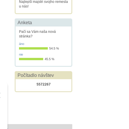
Najlepší majstri svojho remesla
u nás!
Anketa
Pačí sa Vám naša nová
stránka?
áno
54.5 %
nie
45.5 %
Počítadlo návštev
5572267