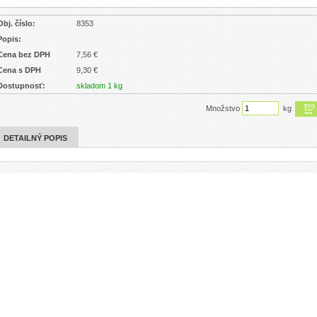
Obj. číslo:
8353
Popis:
Cena bez DPH
7,56 €
Cena s DPH
9,30 €
Dostupnosť:
skladom 1 kg
Množstvo
kg
DETAILNÝ POPIS