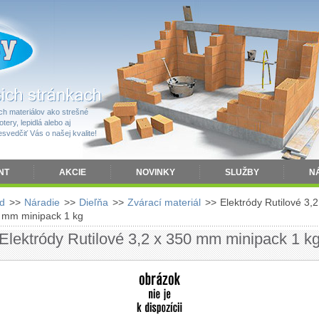
h materiálov ako strešné
tery, lepidlá alebo aj
vedčiť Vás o našej kvalite!
NT
AKCIE
NOVINKY
SLUŽBY
N
d
>>
Náradie
>>
Dieľňa
>>
Zvárací materiál
>>
Elektródy Rutilové 3,2
 mm minipack 1 kg
Elektródy Rutilové 3,2 x 350 mm minipack 1 k