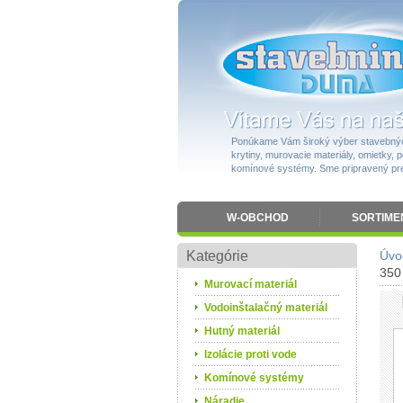
Ponúkame Vám široký výber stavebnýc
krytiny, murovacie materiály, omietky, po
komínové systémy. Sme pripravený pres
W-OBCHOD
SORTIME
Kategórie
Úvo
350
Murovací materiál
Vodoinštalačný materiál
Hutný materiál
Izolácie proti vode
Komínové systémy
Náradie