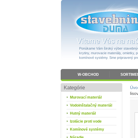
Ponúkame Vám široký výber stavebnýc
krytiny, murovacie materiály, omietky, po
komínové systémy. Sme pripravený pres
W-OBCHOD
SORTIME
Kategórie
Úvo
lis
Murovací materiál
Vodoinštalačný materiál
Hutný materiál
Izolácie proti vode
Komínové systémy
Náradie