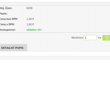
Obj. číslo:
6339
Popis:
Cena bez DPH
1,30 €
Cena s DPH
1,60 €
Dostupnosť:
skladom 10+
Množstvo
ks
DETAILNÝ POPIS