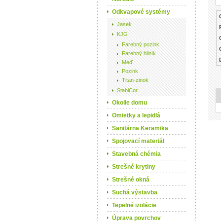
Odkvapové systémy
Jasek
KJG
Farebný pozink
Farebný hliník
Meď
Pozink
Titan-zinok
StabiCor
Okolie domu
Omietky a lepidlá
Sanitárna Keramika
Spojovací materiál
Stavebná chémia
Strešné krytiny
Strešné okná
Suchá výstavba
Tepelné izolácie
Úprava povrchov