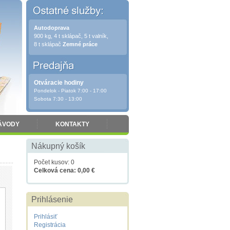
Autodoprava
900 kg, 4 t sklápač, 5 t valník,
8 t sklápač
Zemné práce
Otváracie hodiny
Pondelok - Piatok 7:00 - 17:00
Sobota 7:30 - 13:00
ÁVODY
KONTAKTY
Nákupný košík
Počet kusov: 0
Celková cena: 0,00 €
Prihlásenie
Prihlásiť
Registrácia