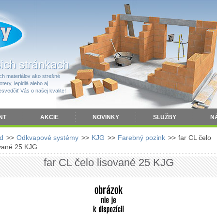
h materiálov ako strešné
tery, lepidlá alebo aj
vedčiť Vás o našej kvalite!
NT
AKCIE
NOVINKY
SLUŽBY
N
d
>>
Odkvapové systémy
>>
KJG
>>
Farebný pozink
>>
far CL čelo
ované 25 KJG
far CL čelo lisované 25 KJG