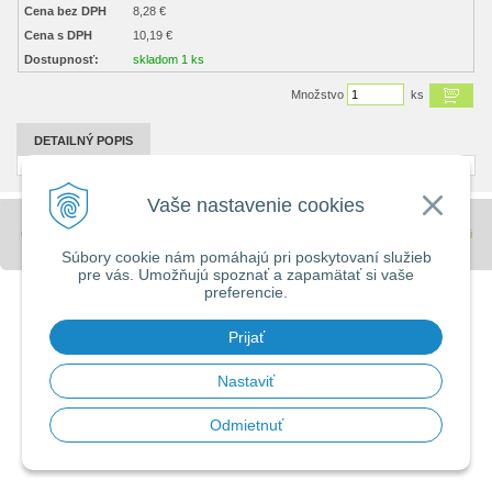
Cena bez DPH
8,28 €
Cena s DPH
10,19 €
Dostupnosť:
skladom 1 ks
Množstvo
ks
DETAILNÝ POPIS
Vaše nastavenie cookies
© 2026 Stavebniny - DUMA •
tvorba eshopu cez UNIobchod
,
webhosting
spoločnosti
WEBYGROUP
Súbory cookie nám pomáhajú pri poskytovaní služieb
pre vás. Umožňujú spoznať a zapamätať si vaše
preferencie.
Prijať
Nastaviť
Odmietnuť