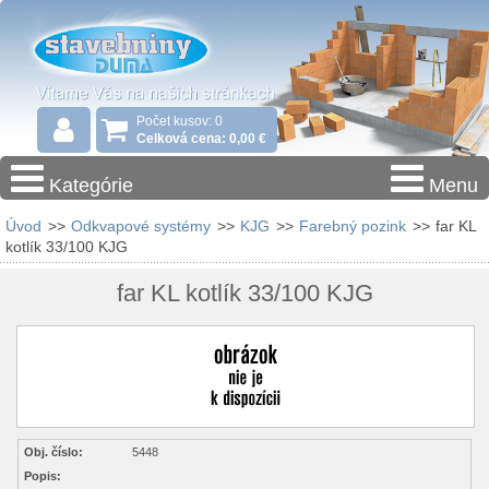
Počet kusov: 0
Celková cena: 0,00 €
Kategórie
Menu
Úvod
>>
Odkvapové systémy
>>
KJG
>>
Farebný pozink
>>
far KL
kotlík 33/100 KJG
far KL kotlík 33/100 KJG
Obj. číslo:
5448
Popis: