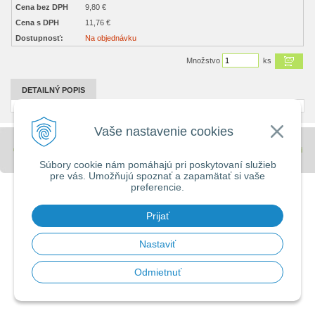
Cena bez DPH
9,80 €
Cena s DPH
11,76 €
Dostupnosť:
Na objednávku
Množstvo
ks
DETAILNÝ POPIS
Vaše nastavenie cookies
© 2026 Stavebniny - DUMA •
tvorba eshopu cez UNIobchod
,
webhosting
spoločnosti
WEBYGROUP
Súbory cookie nám pomáhajú pri poskytovaní služieb
pre vás. Umožňujú spoznať a zapamätať si vaše
preferencie.
Prijať
Nastaviť
Odmietnuť