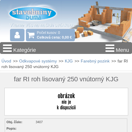
Počet kusov: 0
Celková cena: 0,00 €
Kategórie
Menu
Úvod
>>
Odkvapové systémy
>>
KJG
>>
Farebný pozink
>>
far RI
roh lisovaný 250 vnútorný KJG
far RI roh lisovaný 250 vnútorný KJG
Obj. číslo:
3407
Popis: