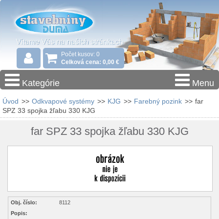
Počet kusov: 0
Celková cena: 0,00 €
Kategórie
Menu
Úvod
>>
Odkvapové systémy
>>
KJG
>>
Farebný pozink
>>
far
SPZ 33 spojka žľabu 330 KJG
far SPZ 33 spojka žľabu 330 KJG
Obj. číslo:
8112
Popis: