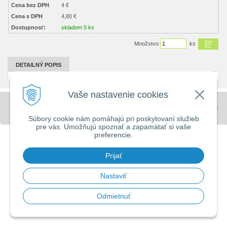
Cena bez DPH
4 €
Cena s DPH
4,80 €
Dostupnosť:
skladom 5 ks
Množstvo
ks
DETAILNÝ POPIS
Vaše nastavenie cookies
© 2026 Stavebniny - DUMA •
tvorba eshopu cez UNIobchod
,
webhosting
spoločnosti
WEBYGROUP
Súbory cookie nám pomáhajú pri poskytovaní služieb
pre vás. Umožňujú spoznať a zapamätať si vaše
preferencie.
Prijať
Nastaviť
Odmietnuť