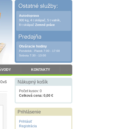
Autodoprava
900 kg, 4 t sklápač, 5 t valník,
8 t sklápač
Zemné práce
Otváracie hodiny
Pondelok - Piatok 7:00 - 17:00
Sobota 7:30 - 13:00
ÁVODY
KONTAKTY
80x6
Nákupný košík
Počet kusov: 0
Celková cena: 0,00 €
Prihlásenie
Prihlásiť
Registrácia