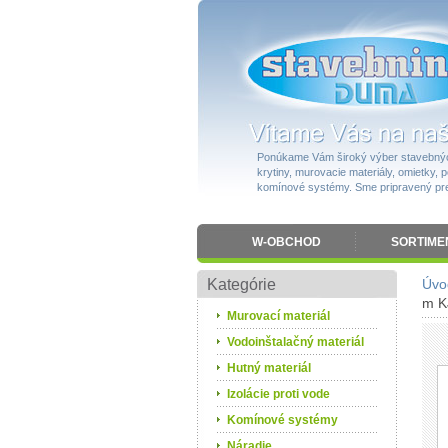
Ponúkame Vám široký výber stavebnýc
krytiny, murovacie materiály, omietky, po
komínové systémy. Sme pripravený pres
W-OBCHOD
SORTIME
Kategórie
Úvo
m K
Murovací materiál
Vodoinštalačný materiál
Hutný materiál
Izolácie proti vode
Komínové systémy
Náradie