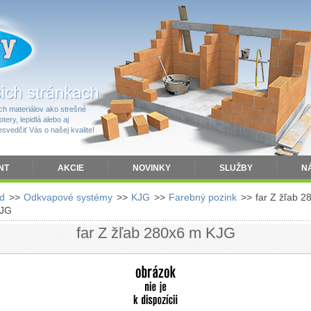
h materiálov ako strešné
tery, lepidlá alebo aj
vedčiť Vás o našej kvalite!
NT
AKCIE
NOVINKY
SLUŽBY
N
d
>>
Odkvapové systémy
>>
KJG
>>
Farebný pozink
>>
far Z žľab 2
JG
far Z žľab 280x6 m KJG