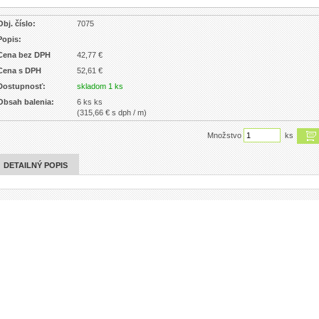
Obj. číslo:
7075
Popis:
Cena bez DPH
42,77 €
Cena s DPH
52,61 €
Dostupnosť:
skladom 1 ks
Obsah balenia:
6 ks ks
(315,66 € s dph / m)
Množstvo
ks
DETAILNÝ POPIS