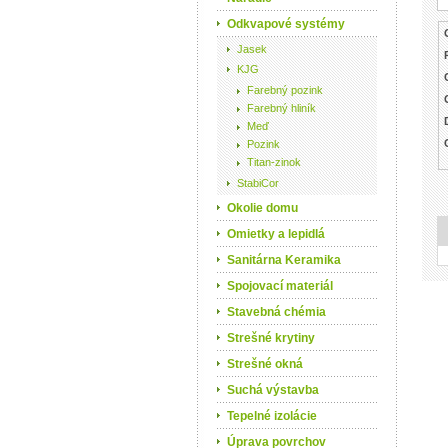
Odkvapové systémy
Jasek
KJG
Farebný pozink
Farebný hliník
Meď
Pozink
Titan-zinok
StabiCor
Okolie domu
Omietky a lepidlá
Sanitárna Keramika
Spojovací materiál
Stavebná chémia
Strešné krytiny
Strešné okná
Suchá výstavba
Tepelné izolácie
Úprava povrchov