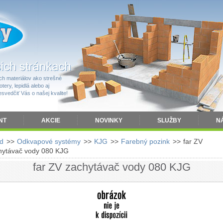
h materiálov ako strešné
tery, lepidlá alebo aj
vedčiť Vás o našej kvalite!
NT
AKCIE
NOVINKY
SLUŽBY
N
d
>>
Odkvapové systémy
>>
KJG
>>
Farebný pozink
>>
far ZV
hytávač vody 080 KJG
far ZV zachytávač vody 080 KJG