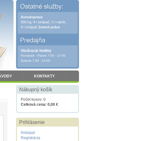
Autodoprava
900 kg, 4 t sklápač, 5 t valník,
8 t sklápač
Zemné práce
Otváracie hodiny
Pondelok - Piatok 7:00 - 17:00
Sobota 7:30 - 13:00
ÁVODY
KONTAKTY
Nákupný košík
Počet kusov: 0
Celková cena: 0,00 €
Prihlásenie
Prihlásiť
Registrácia