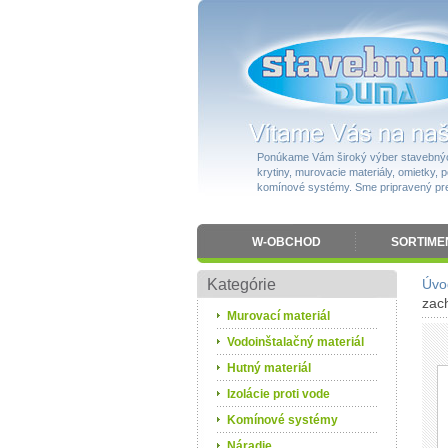
Ponúkame Vám široký výber stavebnýc
krytiny, murovacie materiály, omietky, po
komínové systémy. Sme pripravený pres
W-OBCHOD
SORTIME
Kategórie
Úvo
zac
Murovací materiál
Vodoinštalačný materiál
Hutný materiál
Izolácie proti vode
Komínové systémy
Náradie