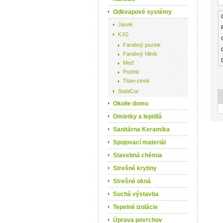
Odkvapové systémy
Jasek
KJG
Farebný pozink
Farebný hliník
Meď
Pozink
Titan-zinok
StabiCor
Okolie domu
Omietky a lepidlá
Sanitárna Keramika
Spojovací materiál
Stavebná chémia
Strešné krytiny
Strešné okná
Suchá výstavba
Tepelné izolácie
Úprava povrchov