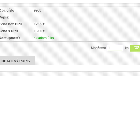
Obj. číslo:
9905
Popis:
Cena bez DPH
12,55 €
Cena s DPH
15,06 €
Dostupnosť:
skladom 2 ks
Množstvo
ks
DETAILNÝ POPIS