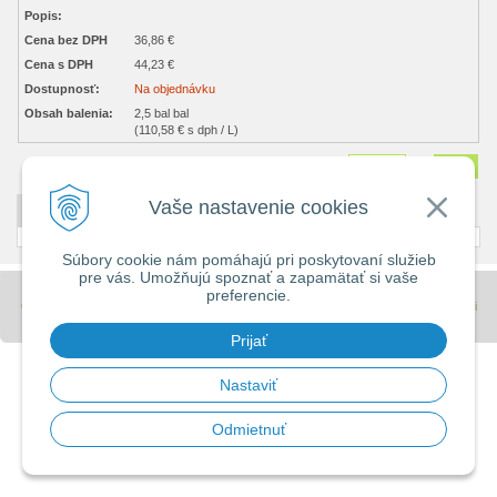
Popis:
Cena bez DPH
36,86 €
Cena s DPH
44,23 €
Dostupnosť:
Na objednávku
Obsah balenia:
2,5 bal bal
(110,58 € s dph / L)
Množstvo
bal
Vaše nastavenie cookies
DETAILNÝ POPIS
Súbory cookie nám pomáhajú pri poskytovaní služieb
pre vás. Umožňujú spoznať a zapamätať si vaše
preferencie.
© 2026 Stavebniny - DUMA •
tvorba eshopu cez UNIobchod
,
webhosting
spoločnosti
WEBYGROUP
Prijať
Nastaviť
Odmietnuť