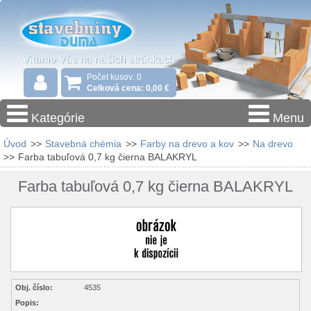
Počet kusov: 0
Celková cena: 0,00 €
Kategórie
Menu
Úvod
>>
Stavebná chémia
>>
Farby na drevo a kov
>>
Na drevo
>>
Farba tabuľová 0,7 kg čierna BALAKRYL
Farba tabuľová 0,7 kg čierna BALAKRYL
Obj. číslo:
4535
Popis: