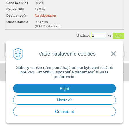
Cena bez DPH
9,82 €
Cena s DPH
12,08 €
Dostupnosť:
Na objednávku
Obsah balenia:
0,7 ks ks
(8,46 € s dph / kg)
Množstvo
ks
DETAILNÝ POPIS
Vaše nastavenie cookies
Súbory cookie nám pomáhajú pri poskytovaní služieb
pre vás. Umožňujú spoznať a zapamätať si vaše
© 2026 Stavebniny - DUMA •
tvorba eshopu cez UNIobchod
,
webhosting
spoločnosti
preferencie.
WEBYGROUP
Prijať
Nastaviť
Odmietnuť