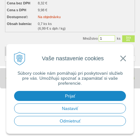
Cena bez DPH
8,32 €
Cena s DPH
9,98 €
Dostupnosť:
Na objednávku
Obsah balenia:
0,7 ks ks
(6,99 € s dph / kg)
Množstvo
ks
DETAILNÝ POPIS
Vaše nastavenie cookies
Súbory cookie nám pomáhajú pri poskytovaní služieb
pre vás. Umožňujú spoznať a zapamätať si vaše
© 2026 Stavebniny - DUMA •
tvorba eshopu cez UNIobchod
,
webhosting
spoločnosti
preferencie.
WEBYGROUP
Prijať
Nastaviť
Odmietnuť