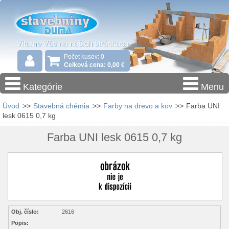
Počet kusov: 0
Celková cena: 0,00 €
Kategórie
Menu
Úvod
>>
Stavebná chémia
>>
Farby na drevo a kov
>>
Farba UNI
lesk 0615 0,7 kg
Farba UNI lesk 0615 0,7 kg
Obj. číslo:
2616
Popis: