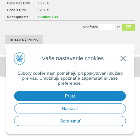
Cena bez DPH
10,75 €
Cena s DPH
12,90 €
Dostupnosť:
skladom 4 ks
Množstvo
ks
DETAILNÝ POPIS
Vaše nastavenie cookies
© 2026 Stavebniny - DUMA •
tvorba eshopu cez UNIobchod
,
webhosting
spoločnosti
WEBYGROUP
Súbory cookie nám pomáhajú pri poskytovaní služieb
pre vás. Umožňujú spoznať a zapamätať si vaše
preferencie.
Prijať
Nastaviť
Odmietnuť