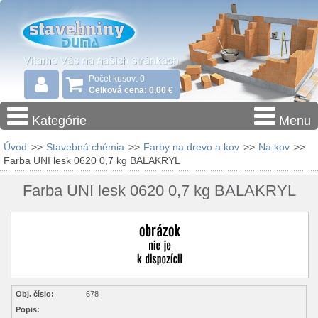
Počet kusov: 0
Celková cena: 0,00 €
Kategórie
Menu
Úvod
>>
Stavebná chémia
>>
Farby na drevo a kov
>>
Na kov
>>
Farba UNI lesk 0620 0,7 kg BALAKRYL
Farba UNI lesk 0620 0,7 kg BALAKRYL
Obj. číslo:
678
Popis: