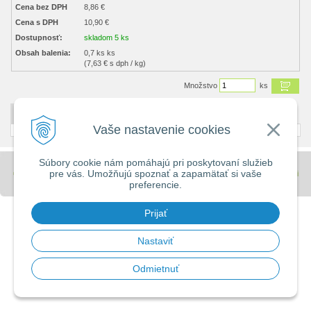
Cena bez DPH
8,86 €
Cena s DPH
10,90 €
Dostupnosť:
skladom 5 ks
Obsah balenia:
0,7 ks ks
(7,63 € s dph / kg)
Množstvo
ks
DETAILNÝ POPIS
Vaše nastavenie cookies
Súbory cookie nám pomáhajú pri poskytovaní služieb
pre vás. Umožňujú spoznať a zapamätať si vaše
© 2026 Stavebniny - DUMA •
tvorba eshopu cez UNIobchod
,
webhosting
spoločnosti
preferencie.
WEBYGROUP
Prijať
Nastaviť
Odmietnuť