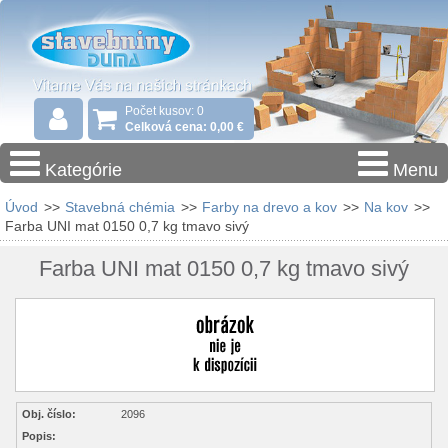
Počet kusov: 0
Celková cena: 0,00 €
Kategórie
Menu
Úvod
>>
Stavebná chémia
>>
Farby na drevo a kov
>>
Na kov
>>
Farba UNI mat 0150 0,7 kg tmavo sivý
Farba UNI mat 0150 0,7 kg tmavo sivý
Obj. číslo:
2096
Popis: