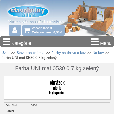
Počet kusov: 0
Celková cena: 0,00 €
Kategórie
Menu
Úvod
>>
Stavebná chémia
>>
Farby na drevo a kov
>>
Na kov
>>
Farba UNI mat 0530 0,7 kg zelený
Farba UNI mat 0530 0,7 kg zelený
Obj. číslo:
3430
Popis: