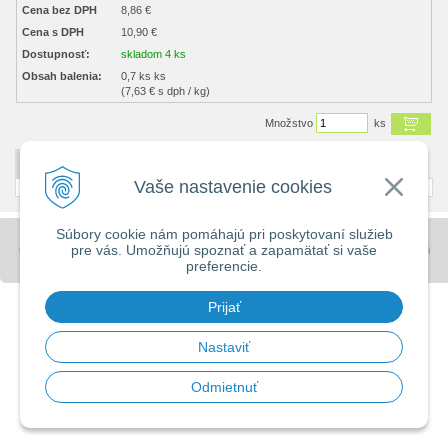
Cena bez DPH
8,86 €
Cena s DPH
10,90 €
Dostupnosť:
skladom 4 ks
Obsah balenia:
0,7 ks ks
(7,63 € s dph / kg)
Množstvo
ks
DETAILNÝ POPIS
Vaše nastavenie cookies
Súbory cookie nám pomáhajú pri poskytovaní služieb
pre vás. Umožňujú spoznať a zapamätať si vaše
© 2026 Stavebniny - DUMA •
tvorba eshopu cez UNIobchod
,
webhosting
spoločnosti
preferencie.
WEBYGROUP
Prijať
Nastaviť
Odmietnuť