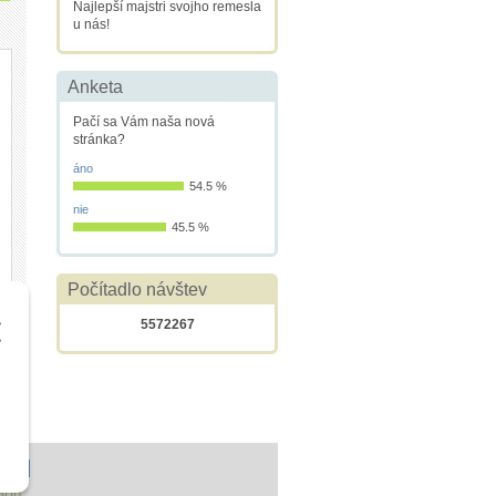
Najlepší majstri svojho remesla
u nás!
Anketa
Pačí sa Vám naša nová
stránka?
áno
54.5 %
nie
45.5 %
Počítadlo návštev
5572267
kty
OUP