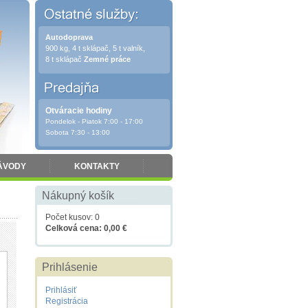
Autodoprava
900 kg, 4 t sklápač, 5 t valník,
8 t sklápač
Zemné práce
Otváracie hodiny
Pondelok - Piatok 7:00 - 17:00
Sobota 7:30 - 13:00
ÁVODY
KONTAKTY
Nákupný košík
Počet kusov: 0
Celková cena: 0,00 €
Prihlásenie
Prihlásiť
Registrácia