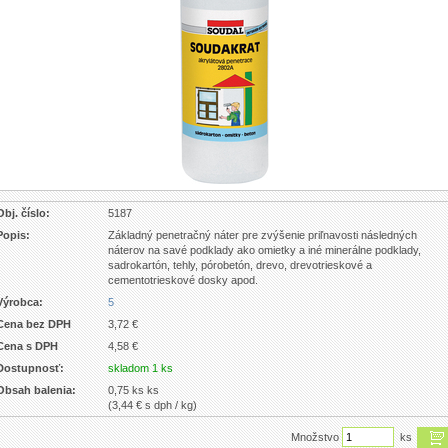
Obj. číslo:
5187
Popis:
Základný penetračný náter pre zvýšenie priľnavosti následných
náterov na savé podklady ako omietky a iné minerálne podklady,
sadrokartón, tehly, pórobetón, drevo, drevotrieskové a
cementotrieskové dosky apod.
Výrobca:
5
Cena bez DPH
3,72 €
Cena s DPH
4,58 €
Dostupnosť:
skladom 1 ks
Obsah balenia:
0,75 ks ks
(3,44 € s dph / kg)
Množstvo
ks