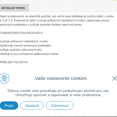
DETAILNÝ POPIS
Náter je pripravený na okamžité použitie, pre veľmi savé podklady je možno riediť s vodou
1:2 až 1:4. Penetračný náter zvyšuje priľnavosť následných vrstiev, zjednocuje savosť
poréznych podkladov a znižuje spotrebu finálnej náterovej hmoty.
CHARAKTERISTIKA PRODUKTU
zvyšuje priľnavosť následných vrstiev
zjednocuje savosť poréznych podkladov
znižuje spotrebu náterovej hmoty
zlepšuje kryciu schopnosť aplikovaných farieb
PRÍKLADY POUŽITIA
základný náter sadrokartónu
zvýšenie priľnavosti vyrovnávacích stierok na steny
Vaše nastavenie cookies
zníženie prašnosti betónových podláh
penetračný náter omietok
zvýšenie priľnavosti následných vrstiev alebo lepiacich hmôt na výrobky z pórobetónu
Súbory cookie nám pomáhajú pri poskytovaní služieb pre vás.
Umožňujú spoznať a zapamätať si vaše preferencie.
Prijať
Nastaviť
Odmietnuť
W-obchod
Sortiment
Akcie
Novinky
Služby
Návody
Konta
026 Stavebniny - DUMA •
tvorba eshopu cez UNIobchod
,
webhosting
spoločnosti
WEBYGR