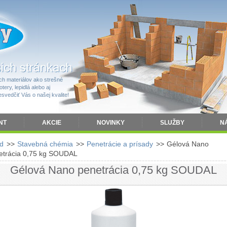
h materiálov ako strešné
tery, lepidlá alebo aj
vedčiť Vás o našej kvalite!
NT
AKCIE
NOVINKY
SLUŽBY
N
d
>>
Stavebná chémia
>>
Penetrácie a prísady
>>
Gélová Nano
etrácia 0,75 kg SOUDAL
Gélová Nano penetrácia 0,75 kg SOUDAL