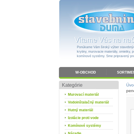
Ponúkame Vám široký výber stavebnýc
krytiny, murovacie materiály, omietky, po
komínové systémy. Sme pripravený pres
W-OBCHOD
SORTIME
Kategórie
Úvo
pen
Murovací materiál
Vodoinštalačný materiál
Hutný materiál
Izolácie proti vode
Komínové systémy
Náradie