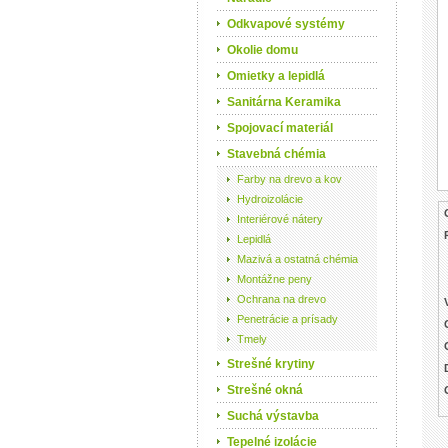
Odkvapové systémy
Okolie domu
Omietky a lepidlá
Sanitárna Keramika
Spojovací materiál
Stavebná chémia
Farby na drevo a kov
Hydroizolácie
Interiérové nátery
Lepidlá
Mazivá a ostatná chémia
Montážne peny
Ochrana na drevo
Penetrácie a prísady
Tmely
Strešné krytiny
Strešné okná
Suchá výstavba
Tepelné izolácie