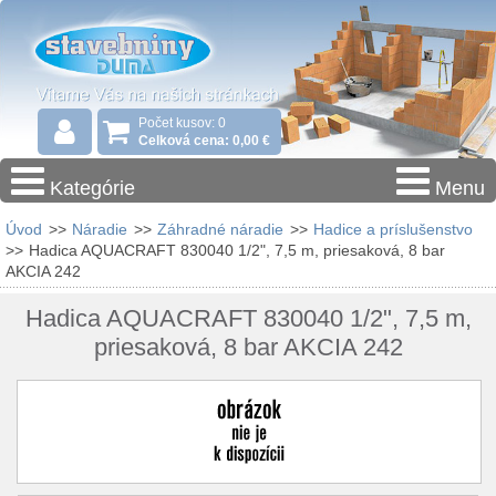
Počet kusov: 0
Celková cena: 0,00 €
Kategórie
Menu
Úvod
>>
Náradie
>>
Záhradné náradie
>>
Hadice a príslušenstvo
>>
Hadica AQUACRAFT 830040 1/2", 7,5 m, priesaková, 8 bar
AKCIA 242
Hadica AQUACRAFT 830040 1/2", 7,5 m,
priesaková, 8 bar AKCIA 242