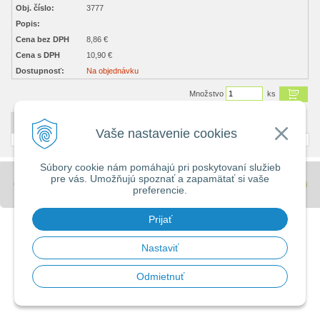
Obj. číslo:
3777
Popis:
Cena bez DPH
8,86 €
Cena s DPH
10,90 €
Dostupnosť:
Na objednávku
Množstvo
ks
DETAILNÝ POPIS
Vaše nastavenie cookies
Súbory cookie nám pomáhajú pri poskytovaní služieb
pre vás. Umožňujú spoznať a zapamätať si vaše
© 2026 Stavebniny - DUMA •
tvorba eshopu cez UNIobchod
,
webhosting
spoločnosti
preferencie.
WEBYGROUP
Prijať
Nastaviť
Odmietnuť