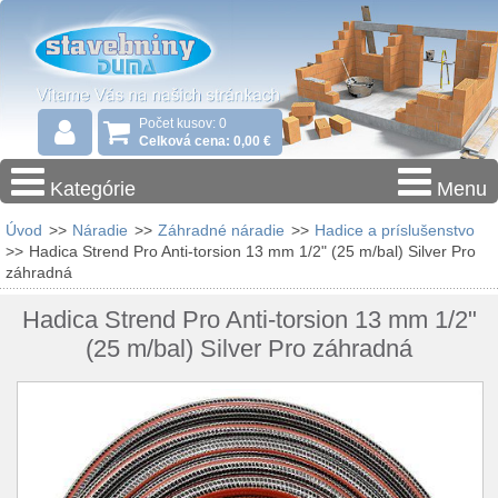
Počet kusov: 0
Celková cena: 0,00 €
Kategórie
Menu
Úvod
>>
Náradie
>>
Záhradné náradie
>>
Hadice a príslušenstvo
>>
Hadica Strend Pro Anti-torsion 13 mm 1/2" (25 m/bal) Silver Pro
záhradná
Hadica Strend Pro Anti-torsion 13 mm 1/2"
(25 m/bal) Silver Pro záhradná