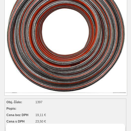
Obj. číslo:
1397
Popis:
Cena bez DPH
19,11 €
Cena s DPH
23,50 €
Dostupnosť:
Na objednávku