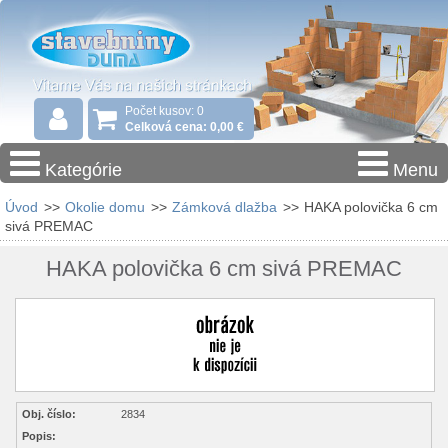
Počet kusov: 0
Celková cena: 0,00 €
Kategórie
Menu
Úvod
>>
Okolie domu
>>
Zámková dlažba
>>
HAKA polovička 6 cm
sivá PREMAC
HAKA polovička 6 cm sivá PREMAC
Obj. číslo:
2834
Popis: