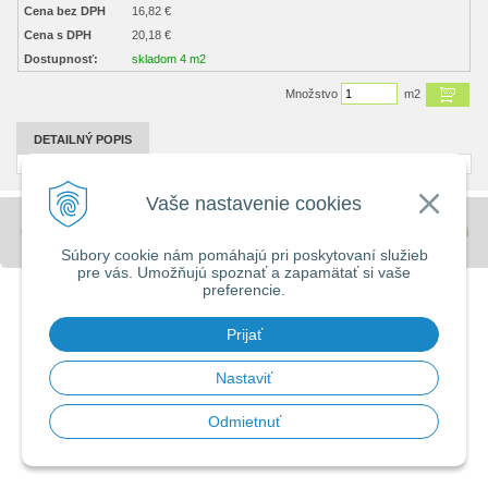
Cena bez DPH
16,82 €
Cena s DPH
20,18 €
Dostupnosť:
skladom 4 m2
Množstvo
m2
DETAILNÝ POPIS
Vaše nastavenie cookies
© 2026 Stavebniny - DUMA •
tvorba eshopu cez UNIobchod
,
webhosting
spoločnosti
WEBYGROUP
Súbory cookie nám pomáhajú pri poskytovaní služieb
pre vás. Umožňujú spoznať a zapamätať si vaše
preferencie.
Prijať
Nastaviť
Odmietnuť