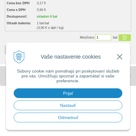
Cena bez DPH
3,17 €
Cena s DPH
3,90 €
Dostupnosť:
skladom 6 bal
Obsah balenia:
1 bal bal
(3,90 € s dph / kg)
Množstvo
bal
DETAILNÝ POPIS
Vaše nastavenie cookies
Súbory cookie nám pomáhajú pri poskytovaní služieb
pre vás. Umožňujú spoznať a zapamätať si vaše
© 2026 Stavebniny - DUMA •
tvorba eshopu cez UNIobchod
,
webhosting
spoločnosti
preferencie.
WEBYGROUP
Prijať
Nastaviť
Odmietnuť