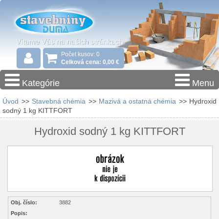
Počet kusov: 0
Celková cena: 0,00 €
Kategórie
Menu
Úvod
>>
Stavebná chémia
>>
Mazivá a ostatná chémia
>>
Hydroxid
sodný 1 kg KITTFORT
Hydroxid sodný 1 kg KITTFORT
Obj. číslo:
3882
Popis: