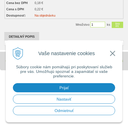
Cena bez DPH
0,18 €
Cena s DPH
0,22 €
Dostupnosť:
Na objednávku
Množstvo
ks
DETAILNÝ POPIS
Vaše nastavenie cookies
© 2026 Stavebniny - DUMA •
tvorba eshopu cez UNIobchod
,
webhosting
spoločnosti
WEBYGROUP
Súbory cookie nám pomáhajú pri poskytovaní služieb
pre vás. Umožňujú spoznať a zapamätať si vaše
preferencie.
Prijať
Nastaviť
Odmietnuť