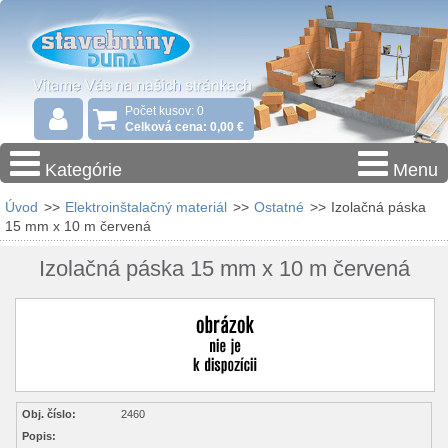
Počet kusov: 0
Celková cena: 0,00 €
Kategórie
Menu
Úvod
>>
Elektroinštalačný materiál
>>
Ostatné
>>
Izolačná páska
15 mm x 10 m červená
Izolačná páska 15 mm x 10 m červená
Obj. číslo:
2460
Popis: