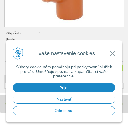
Obj. číslo:
8178
Popis:
Cena bez DPH
16,79 €
Cena s DPH
20,14 €
Vaše nastavenie cookies
Dostupnosť:
Na objednávku
Súbory cookie nám pomáhajú pri poskytovaní služieb
Množstvo
ks
pre vás. Umožňujú spoznať a zapamätať si vaše
preferencie.
DETAILNÝ POPIS
Prijať
Nastaviť
© 2026 Stavebniny - DUMA •
tvorba eshopu cez UNIobchod
,
webhosting
spoločnosti
WEBYGROUP
Odmietnuť