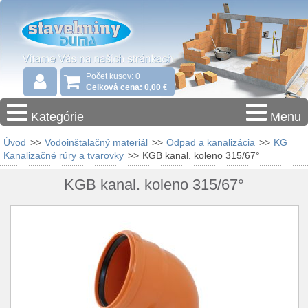
Počet kusov: 0
Celková cena: 0,00 €
Kategórie
Menu
Úvod
>>
Vodoinštalačný materiál
>>
Odpad a kanalizácia
>>
KG
Kanalizačné rúry a tvarovky
>>
KGB kanal. koleno 315/67°
KGB kanal. koleno 315/67°