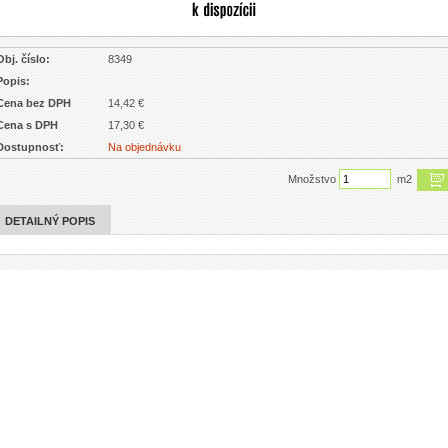
Obj. číslo:
8349
Popis:
Cena bez DPH
14,42 €
Cena s DPH
17,30 €
Dostupnosť:
Na objednávku
Množstvo
m2
DETAILNÝ POPIS