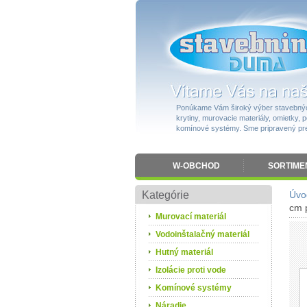
Ponúkame Vám široký výber stavebnýc
krytiny, murovacie materiály, omietky, po
komínové systémy. Sme pripravený pres
W-OBCHOD
SORTIME
Kategórie
Úvo
cm 
Murovací materiál
Vodoinštalačný materiál
Hutný materiál
Izolácie proti vode
Komínové systémy
Náradie