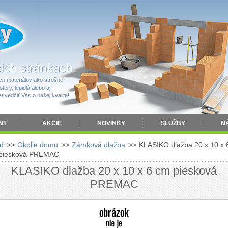
h materiálov ako strešné
tery, lepidlá alebo aj
vedčiť Vás o našej kvalite!
NT
AKCIE
NOVINKY
SLUŽBY
N
d
>>
Okolie domu
>>
Zámková dlažba
>>
KLASIKO dlažba 20 x 10 x 
piesková PREMAC
KLASIKO dlažba 20 x 10 x 6 cm piesková
PREMAC