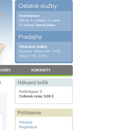
Autodoprava
900 kg, 4 t sklápač, 5 t valník,
8 t sklápač
Zemné práce
Otváracie hodiny
Pondelok - Piatok 7:00 - 17:00
Sobota 7:30 - 13:00
ÁVODY
KONTAKTY
6
Nákupný košík
Počet kusov: 0
Celková cena: 0,00 €
Prihlásenie
Prihlásiť
Registrácia