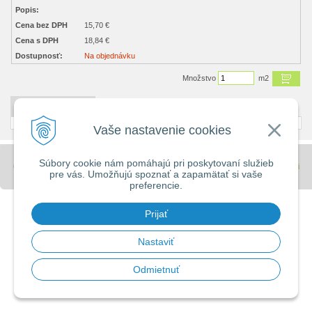
Popis:
Cena bez DPH
15,70 €
Cena s DPH
18,84 €
Dostupnosť:
Na objednávku
Množstvo
m2
DETAILNÝ POPIS
Vaše nastavenie cookies
Súbory cookie nám pomáhajú pri poskytovaní služieb
© 2026 Stavebniny - DUMA •
tvorba eshopu cez UNIobchod
,
webhosting
spoločnosti
pre vás. Umožňujú spoznať a zapamätať si vaše
WEBYGROUP
preferencie.
Prijať
Nastaviť
Odmietnuť