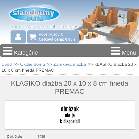
Počet kusov: 0
Celková cena: 0,00 €
Kategórie
Menu
Úvod
>>
Okolie domu
>>
Zámková dlažba
>>
KLASIKO dlažba 20 x
10 x 8 cm hnedá PREMAC
KLASIKO dlažba 20 x 10 x 8 cm hnedá
PREMAC
Obj. číslo:
7439