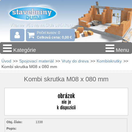
Počet kusov: 0
Celková cena: 0,00 €
Kategórie
Menu
Úvod
>>
Spojovací materiál
>>
Vruty do dreva
>>
Kombiskrutky
>>
Kombi skrutka M08 x 080 mm
Kombi skrutka M08 x 080 mm
Obj. číslo:
1338
Popis: