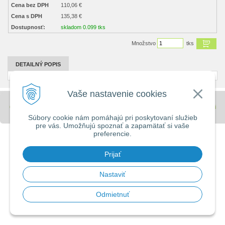
Cena bez DPH
110,06 €
Cena s DPH
135,38 €
Dostupnosť:
skladom 0.099 tks
Množstvo
tks
DETAILNÝ POPIS
Vaše nastavenie cookies
© 2026 Stavebniny - DUMA •
tvorba eshopu cez UNIobchod
,
webhosting
spoločnosti
WEBYGROUP
Súbory cookie nám pomáhajú pri poskytovaní služieb
pre vás. Umožňujú spoznať a zapamätať si vaše
preferencie.
Prijať
Nastaviť
Odmietnuť