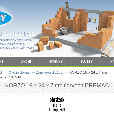
h materiálov ako strešné
tery, lepidlá alebo aj
vedčiť Vás o našej kvalite!
NT
AKCIE
NOVINKY
SLUŽBY
N
d
>>
Okolie domu
>>
Zámková dlažba
>>
KORZO 18 x 24 x 7 cm
vená PREMAC
KORZO 18 x 24 x 7 cm červená PREMAC