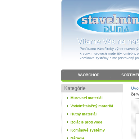
Ponúkame Vám široký výber stavebnýc
krytiny, murovacie materiály, omietky, po
komínové systémy. Sme pripravený pres
W-OBCHOD
SORTIME
Kategórie
Úvo
čer
Murovací materiál
Vodoinštalačný materiál
Hutný materiál
Izolácie proti vode
Komínové systémy
Náradie