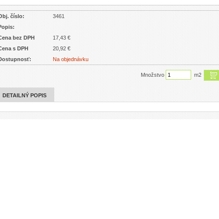
Obj. číslo:
3461
Popis:
Cena bez DPH
17,43 €
Cena s DPH
20,92 €
Dostupnosť:
Na objednávku
Množstvo
m2
DETAILNÝ POPIS