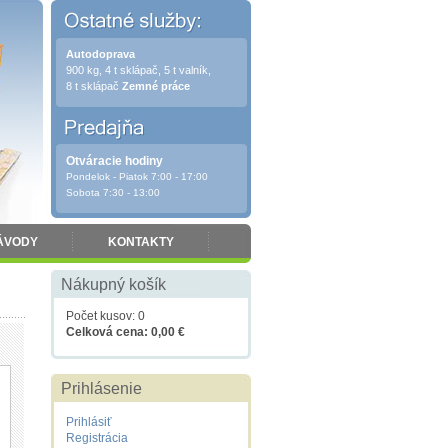
Autodoprava
900 kg, 4 t sklápač, 5 t valník,
8 t sklápač
Zemné práce
Otváracie hodiny
Pondelok - Piatok 7:00 - 17:00
Sobota 7:30 - 13:00
ÁVODY
KONTAKTY
Nákupný košík
Počet kusov: 0
Celková cena: 0,00 €
Prihlásenie
Prihlásiť
Registrácia