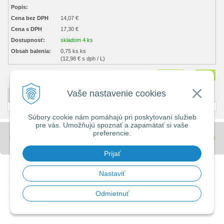
Popis:
Cena bez DPH
14,07 €
Cena s DPH
17,30 €
Dostupnosť:
skladom 4 ks
Obsah balenia:
0,75 ks ks
(12,98 € s dph / L)
Množstvo
ks
Vaše nastavenie cookies
DETAILNÝ POPIS
Súbory cookie nám pomáhajú pri poskytovaní služieb
pre vás. Umožňujú spoznať a zapamätať si vaše
preferencie.
© 2026 Stavebniny - DUMA •
tvorba eshopu cez UNIobchod
,
webhosting
spoločnosti
WEBYGROUP
Prijať
Nastaviť
Odmietnuť