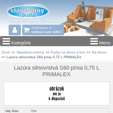
Počet kusov: 0
Celková cena: 0,00 €
Kategórie
Menu
Úvod
>>
Stavebná chémia
>>
Farby na drevo a kov
>>
Na drevo
>>
Lazúra silnovrstvá S60 pínia 0,75 L PRIMALEX
Lazúra silnovrstvá S60 pínia 0,75 L
PRIMALEX
Obj. číslo:
7554