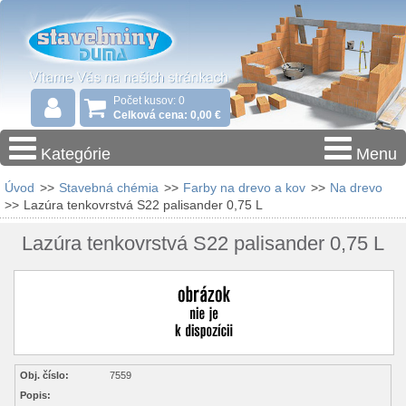
Počet kusov: 0
Celková cena: 0,00 €
Kategórie
Menu
Úvod
>>
Stavebná chémia
>>
Farby na drevo a kov
>>
Na drevo
>>
Lazúra tenkovrstvá S22 palisander 0,75 L
Lazúra tenkovrstvá S22 palisander 0,75 L
Obj. číslo:
7559
Popis: