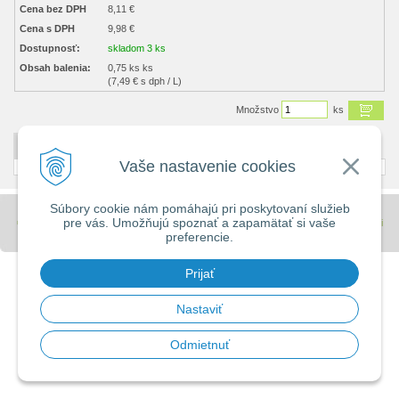
Cena bez DPH
8,11 €
Cena s DPH
9,98 €
Dostupnosť:
skladom 3 ks
Obsah balenia:
0,75 ks ks
(7,49 € s dph / L)
Množstvo
ks
DETAILNÝ POPIS
Vaše nastavenie cookies
Súbory cookie nám pomáhajú pri poskytovaní služieb
pre vás. Umožňujú spoznať a zapamätať si vaše
© 2026 Stavebniny - DUMA •
tvorba eshopu cez UNIobchod
,
webhosting
spoločnosti
preferencie.
WEBYGROUP
Prijať
Nastaviť
Odmietnuť