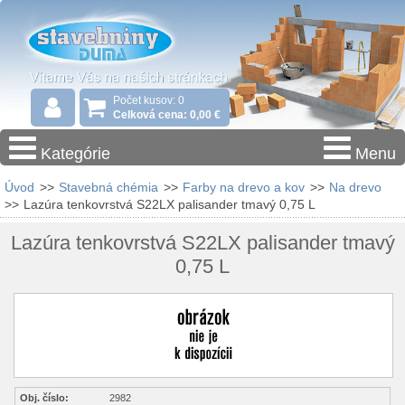
Počet kusov: 0
Celková cena: 0,00 €
Kategórie
Menu
Úvod
>>
Stavebná chémia
>>
Farby na drevo a kov
>>
Na drevo
>>
Lazúra tenkovrstvá S22LX palisander tmavý 0,75 L
Lazúra tenkovrstvá S22LX palisander tmavý
0,75 L
Obj. číslo:
2982