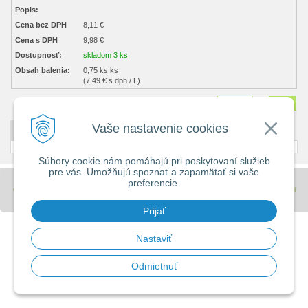
Popis:
Cena bez DPH
8,11 €
Cena s DPH
9,98 €
Dostupnosť:
skladom 3 ks
Obsah balenia:
0,75 ks ks
(7,49 € s dph / L)
Množstvo
ks
Vaše nastavenie cookies
DETAILNÝ POPIS
Súbory cookie nám pomáhajú pri poskytovaní služieb
pre vás. Umožňujú spoznať a zapamätať si vaše
preferencie.
© 2026 Stavebniny - DUMA •
tvorba eshopu cez UNIobchod
,
webhosting
spoločnosti
WEBYGROUP
Prijať
Nastaviť
Odmietnuť