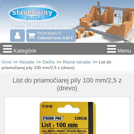
Počet kusov: 0
Celková cena: 0,00 €
Kategórie
Menu
Úvod
>>
Náradie
>>
Dieľňa
>>
Rezné náradie
>>
List do
priamočiarej píly 100 mm/2,5 z (drevo)
List do priamočiarej píly 100 mm/2,5 z
(drevo)