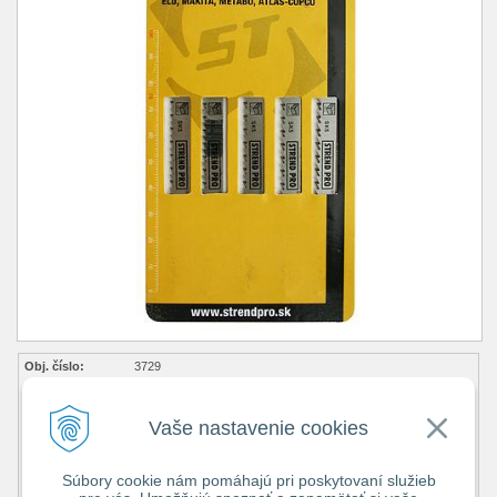
Obj. číslo:
3729
Popis:
Cena bez DPH
3,17 €
Vaše nastavenie cookies
Cena s DPH
3,90 €
Dostupnosť:
skladom 9 bal
Súbory cookie nám pomáhajú pri poskytovaní služieb
Obsah balenia:
5 bal bal