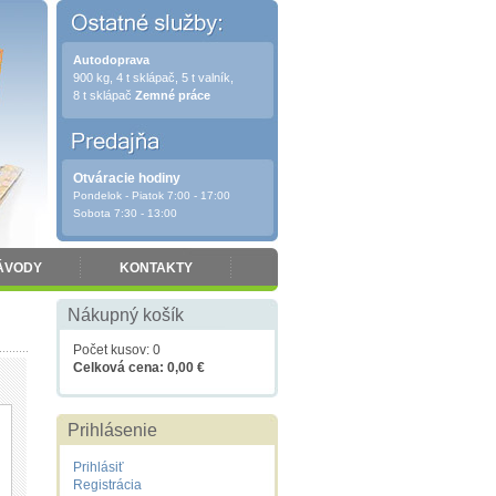
Autodoprava
900 kg, 4 t sklápač, 5 t valník,
8 t sklápač
Zemné práce
Otváracie hodiny
Pondelok - Piatok 7:00 - 17:00
Sobota 7:30 - 13:00
ÁVODY
KONTAKTY
Nákupný košík
Počet kusov: 0
Celková cena: 0,00 €
Prihlásenie
Prihlásiť
Registrácia