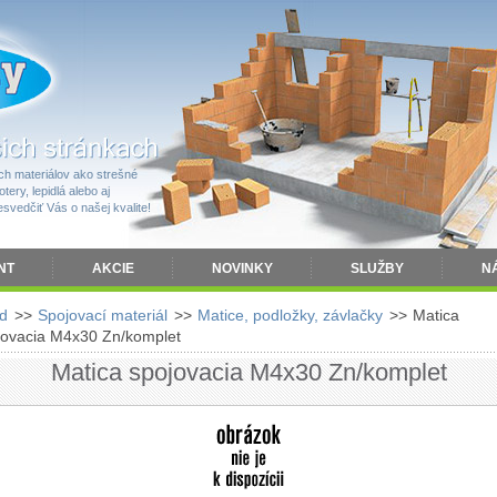
h materiálov ako strešné
tery, lepidlá alebo aj
vedčiť Vás o našej kvalite!
NT
AKCIE
NOVINKY
SLUŽBY
N
d
>>
Spojovací materiál
>>
Matice, podložky, závlačky
>>
Matica
jovacia M4x30 Zn/komplet
Matica spojovacia M4x30 Zn/komplet