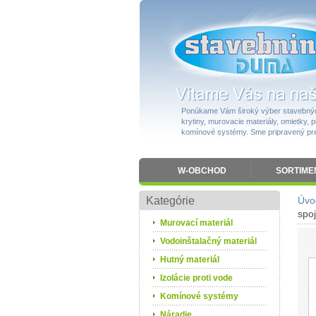
Ponúkame Vám široký výber stavebnýc
krytiny, murovacie materiály, omietky, po
komínové systémy. Sme pripravený pres
W-OBCHOD
SORTIME
Kategórie
Úvo
spo
Murovací materiál
Vodoinštalačný materiál
Hutný materiál
Izolácie proti vode
Komínové systémy
Náradie