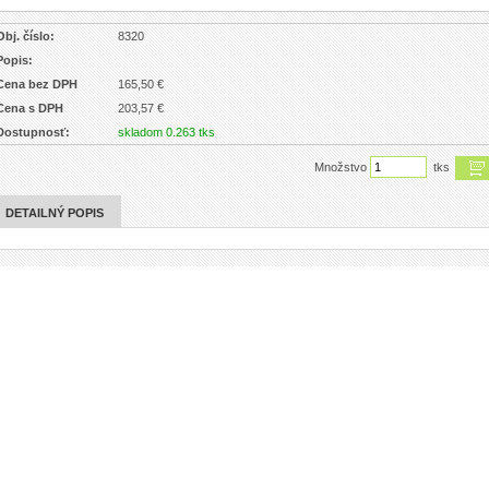
Obj. číslo:
8320
Popis:
Cena bez DPH
165,50 €
Cena s DPH
203,57 €
Dostupnosť:
skladom 0.263 tks
Množstvo
tks
DETAILNÝ POPIS