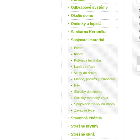
Odkvapové systémy
Okolie domu
Omietky a lepidlá
Sanitárna Keramika
Spojovací materiál
Blistre
Klince
Kotviaca technika
Laná a reťaze
Vruty do dreva
Matice, podložky, závlačky
Nity
Skrutky do plechu
Skrutky metrický závit
Spojovacie prvky na drevo
Závitové tyče
Stavebná chémia
Strešné krytiny
Strešné okná